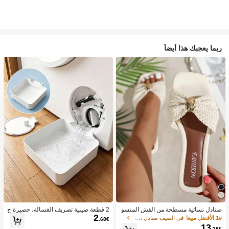
ربما يعجبك هذا أيضاً
صنادل نسائية مسطحة من القش المنسو
2 قطعة صينية تصريف الغسالة، حصيرة ح
2
ج مع زينة معدنية على شكل فيونكة، مريح
ماية الأرضية المقاومة للماء لغرفة الغسي
1# الأفضل مبيعا
في الصيف صنادل نسائية
.68€
ة بأسلوب بسيط للعطلات والشاطئ والم
ل، صينية مضادة للفيضان والتسرب، إكس
13
.38€