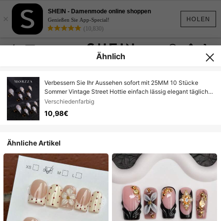
SHEIN - Damenmode online shoppen
×
HOLEN
Genießen Sie App-Special!
(10,830)
Ähnlich
Verbessern Sie Ihr Aussehen sofort mit 25MM 10 Stücke
Sommer Vintage Street Hottie einfach lässig elegant täglich
exquisit süß bunt transparent spitz zulaufende Katzenaugen-
Verschiedenfarbig
Pressauf-Nägel Fake Nagel Set, geeignet für Mädchen und
10,98€
Frauen, macht Sie charmanter
Ähnliche Artikel