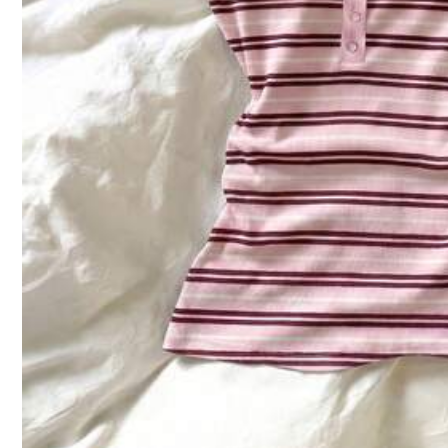
41 Follower
3,99
GlowEve Damen einfarbiges Kurzarm T-Shirt, modisch
für den Sommer
5
,00€
41 Follower
3,99