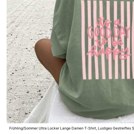
Verkauft und versendet durch den gewerblichen Verkäufer: YI
Informationen und Pflichten des Händlers
Um diesen Verkäufer und/oder dieses Produkt zu melden
Produktdetails
Material:
Str
Zusammensetzung:
10
41 Follower
3,99
Sicherheitsinformationen und Kontakte
Frühling/Sommer Ultra Locker Lange Damen T-Shirt, Lustiges Gestreiftes Sl
Muster, Lässig, Ausgehen, Y2K, Bohnengrünes Top