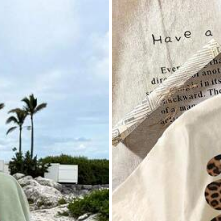
L
XL
rkäufer ≥ 30,00€)
iertage