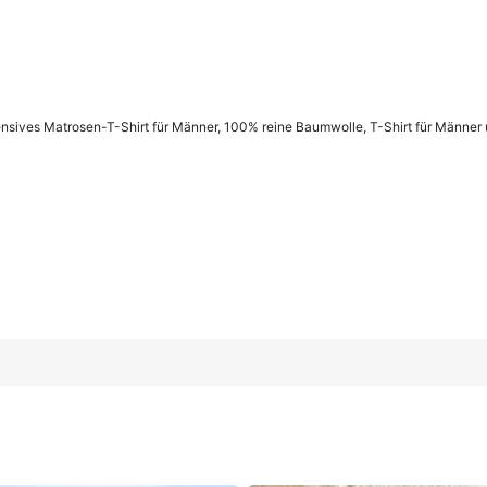
ensives Matrosen-T-Shirt für Männer, 100% reine Baumwolle, T-Shirt für Männer 
ür Männer, 100% reine Baumwolle, T-Shirt für Männer und Frauen,