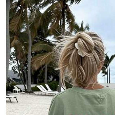
S
M
Größenberater
Nicht deine Größe? Sag uns
Versand nach
Germany
Kostenloser Versand (Wenn Bestellungen bei diesem Ve
Voraussichtliche Lieferung:
12 Aug. - 13 Aug.
vsl. 4-5 Werktage Lieferung : Ausgenommen Wochenende und Fe
30-tägige kostenlose Rückgabe
Vorbehaltlich der Fair-Use-Richtlinie
Sichere Zahlungen · Datenschutz