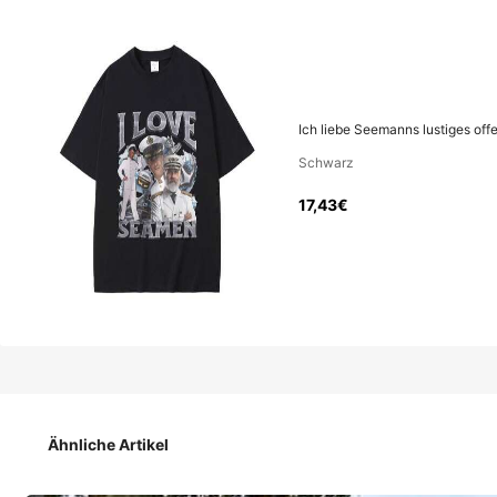
17
,43€
Preis inkl. MwSt. und Zollgebühren
Ich liebe Seemanns lustiges off
Schwarz
17,43€
vsl. 4-5 Werktage Lieferung
Ich liebe Seemanns lustiges offensives Matrosen-T-Shirt f
Größe
Ähnliche Artikel