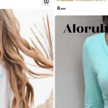
8
,90€