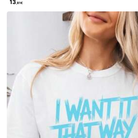
13
,81€
41 Follower
3,99
YINSH SHOP
n***n
bezahlt
Vor 1 Tag
211 Kürzlich verkauft
41 Follower
3,99
Folgen
Könnte Dir Auch Gefallen