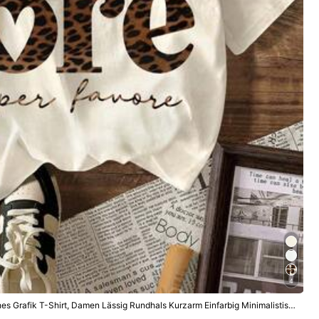
4
s Grafik T-Shirt, Damen Lässig Rundhals Kurzarm Einfarbig Minimalistisc
hetisch