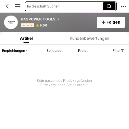
Im Geschäft Suchen
HASPOWER TOOLS
Folgen
Produktinformation: Preisangabe, Verkaufs- und Lagerbestandsdetails.
5.00
Verkäufer
Artikel
Kundenbewertungen
Empfehlungen
Beliebtest
Preis
Filter
Kein passendes Produkt gefunden
Bitte versuchen Sie es erneut.