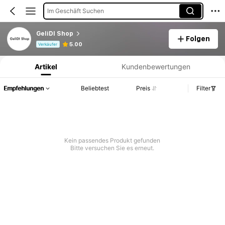
Im Geschäft Suchen
GeliDI Shop
Folgen
Produktinformation: Preisangabe, Verkaufs- und Lagerbestandsdetails.
5.00
Verkäufer
Artikel
Kundenbewertungen
Empfehlungen
Beliebtest
Preis
Filter
Kein passendes Produkt gefunden
Bitte versuchen Sie es erneut.