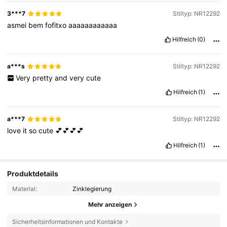
3***7
Stiltyp: NR12292
asmei
bem
fofitxo
aaaaaaaaaaaa
Hilfreich
(0)
a***s
Stiltyp: NR12292
Very
pretty
and
very
cute
Hilfreich
(1)
a***7
Stiltyp: NR12292
love
it
so
cute
💕💕💕💕
Hilfreich
(1)
Produktdetails
Material:
Zinklegierung
Mehr anzeigen
Sicherheitsinformationen und Kontakte