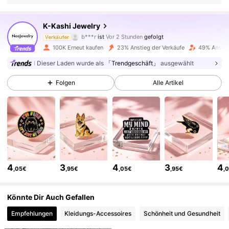
31K Follower
4,96
K-Kashi Jewelry
b***r
ist
Vor 2 Stunden
gefolgt
Verkäufer
t***r
ist am Durchsuchen
100K Erneut kaufen
23% Anstieg der Verkäufe
49% Anstie
31K Follower
4,96
Dieser Laden wurde als
「Trendgeschäft」
ausgewählt
Folgen
Alle Artikel
31K Follower
4,96
31K Follower
4,96
31K Follower
4,96
4
3
4
3
4
,05€
,95€
,05€
,95€
,
31K Follower
4,96
Könnte Dir Auch Gefallen
Empfehlungen
Kleidungs-Accessoires
Schönheit und Gesundheit
31K Follower
4,96