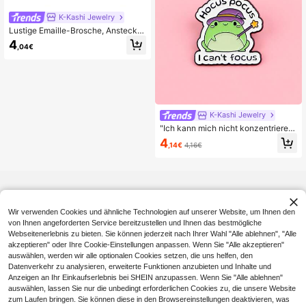
K-Kashi Jewelry
Lustige Emaille-Brosche, Ansteckn
adel, Rucksack-Abzeichen, Damen
4
,04€
-Brosche, Kleidung, Lehrer-Tag Ge
schenk, Schmuck, Modeaccessoire
K-Kashi Jewelry
"Ich kann mich nicht konzentrieren"
Emaille Pin Anstecknadeln Abzeich
4
,14€
4,16€
en auf Rucksack Damen Brosche Kl
eidung Geschenk Schmuck Mode A
ccessoires
Wir verwenden Cookies und ähnliche Technologien auf unserer Website, um Ihnen den
von Ihnen angeforderten Service bereitzustellen und Ihnen das bestmögliche
Webseitenerlebnis zu bieten. Sie können jederzeit nach Ihrer Wahl "Alle ablehnen", "Alle
akzeptieren" oder Ihre Cookie-Einstellungen anpassen. Wenn Sie "Alle akzeptieren"
auswählen, werden wir alle optionalen Cookies setzen, die uns helfen, den
Datenverkehr zu analysieren, erweiterte Funktionen anzubieten und Inhalte und
Anzeigen an Ihr Einkaufserlebnis bei SHEIN anzupassen. Wenn Sie "Alle ablehnen"
auswählen, lassen Sie nur die unbedingt erforderlichen Cookies zu, die unsere Website
zum Laufen bringen. Sie können diese in den Browsereinstellungen deaktivieren, was