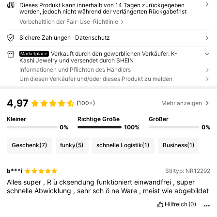
Dieses Produkt kann innerhalb von 14 Tagen zurückgegeben
werden, jedoch nicht während der verlängerten Rückgabefrist
Vorbehaltlich der Fair-Use-Richtlinie
Sichere Zahlungen · Datenschutz
Verkauft durch den gewerblichen Verkäufer: K-
Marketplace
Kashi Jewelry und versendet durch SHEIN
Informationen und Pflichten des Händlers
Um diesen Verkäufer und/oder dieses Produkt zu melden
4,97
(100+)
Mehr anzeigen
Kleiner
Richtige Größe
Größer
0%
100%
0%
Geschenk
(7)
funky
(5)
schnelle Logistik
(1)
Business
(1)
b***i
Stiltyp: NR12292
Alles
super
,
R
ü
cksendung
funktioniert
einwandfrei
,
super
schnelle
Abwicklung
,
sehr
sch
ö
ne
Ware
,
meist
wie
abgebildet
Hilfreich
(0)