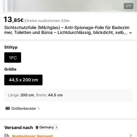
1/11
13
,85€
Keine zusätzlichen Zölle
Sichtschutzfolie (Milchglas) – Anti-Spionage-Folie für Badezim
mer, Toiletten und Büros – Lichtdurchlässig, blickdicht, selb
stklebend – 44,5 * 200 cm
Stiltyp
1PC
Größe
44,5 x 200 cm
Länge
:
200 cm
Breite
:
44.5 cm
Größenberater
Versand nach
Germany
Kostenloser Versand