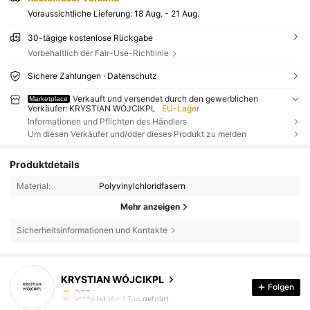
Voraussichtliche Lieferung:
18 Aug. - 21 Aug.
30-tägige kostenlose Rückgabe
Vorbehaltlich der Fair-Use-Richtlinie
Sichere Zahlungen · Datenschutz
Verkauft und versendet durch den gewerblichen
Marketplace
Verkäufer: KRYSTIAN WÓJCIKPL
EU-Lager
Informationen und Pflichten des Händlers
Um diesen Verkäufer und/oder dieses Produkt zu melden
Produktdetails
Material:
Polyvinylchloridfasern
Mehr anzeigen
Sicherheitsinformationen und Kontakte
3 Follower
4,50
KRYSTIAN WÓJCIKPL
3 Follower
4,50
Folgen
a***a
ist
Vor 1 Tag
gefolgt
3 Follower
4,50