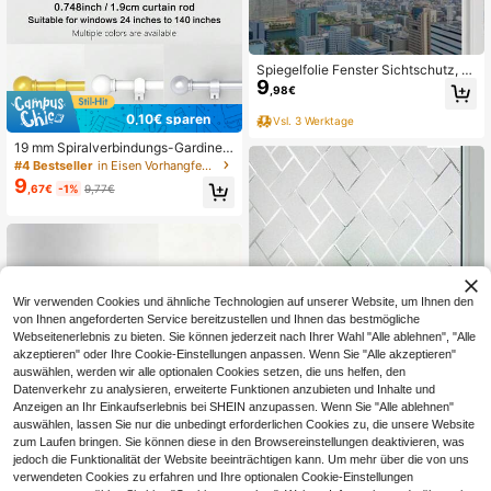
Spiegelfolie Fenster Sichtschutz, Ei
9
nseitig Fensterfolie Blickdicht von a
,98€
ußen Silber Sonnenschutzfolie Fen
ster Innen Tönungsfolie Wärmeschu
0,10€ sparen
Vsl. 3 Werktage
tzfolie UV Schutzfolie
19 mm Spiralverbindungs-Gardinen
stange/Römische Stange, Metall Eis
#4 Bestseller
in Eisen Vorhangfensterstangen
en Material, verstellbare Abschnitt
9
,67€
-1%
9,77€
e. Länge: 31 Inches bis 147 Inches,
geeignet für 24 Inch bis 140 Inch Fe
nster. Kann verwendet werden als:
Verdunkelungsvorhangstange/Sonn
enschutzstange/Schleierstange. W
andmontage und Aufhängeinstallati
on, stabil und langanhaltend. Erhältl
ich in Weiß, Schwarz, Gold, Silber. K
Wir verwenden Cookies und ähnliche Technologien auf unserer Website, um Ihnen den
lassische dekorative Endkappen, p
von Ihnen angeforderten Service bereitzustellen und Ihnen das bestmögliche
erfekt für Schlafzimmer, Küche, Wo
Webseitenerlebnis zu bieten. Sie können jederzeit nach Ihrer Wahl "Alle ablehnen", "Alle
hnzimmer, Esszimmer, Badezimmer,
akzeptieren" oder Ihre Cookie-Einstellungen anpassen. Wenn Sie "Alle akzeptieren"
Büro, Studentenwohnheim und Miet
auswählen, werden wir alle optionalen Cookies setzen, die uns helfen, den
wohnung.
Datenverkehr zu analysieren, erweiterte Funktionen anzubieten und Inhalte und
Anzeigen an Ihr Einkaufserlebnis bei SHEIN anzupassen. Wenn Sie "Alle ablehnen"
auswählen, lassen Sie nur die unbedingt erforderlichen Cookies zu, die unsere Website
zum Laufen bringen. Sie können diese in den Browsereinstellungen deaktivieren, was
jedoch die Funktionalität der Website beeinträchtigen kann. Um mehr über die von uns
1 Rolle frostiges Fensterfolie Privats
verwendeten Cookies zu erfahren und Ihre optionalen Cookie-Einstellungen
phäre ohne Kleber, statische klebrig