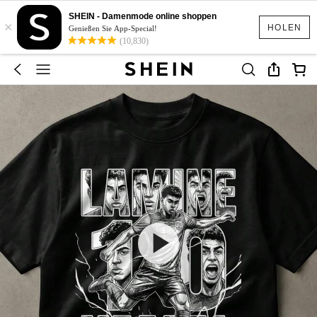
SHEIN - Damenmode online shoppen
×
HOLEN
Genießen Sie App-Special!
(10,830)