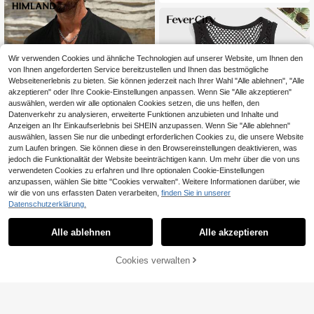
Wir verwenden Cookies und ähnliche Technologien auf unserer Website, um Ihnen den
von Ihnen angeforderten Service bereitzustellen und Ihnen das bestmögliche
Webseitenerlebnis zu bieten. Sie können jederzeit nach Ihrer Wahl "Alle ablehnen", "Alle
akzeptieren" oder Ihre Cookie-Einstellungen anpassen. Wenn Sie "Alle akzeptieren"
auswählen, werden wir alle optionalen Cookies setzen, die uns helfen, den
Datenverkehr zu analysieren, erweiterte Funktionen anzubieten und Inhalte und
Anzeigen an Ihr Einkaufserlebnis bei SHEIN anzupassen. Wenn Sie "Alle ablehnen"
auswählen, lassen Sie nur die unbedingt erforderlichen Cookies zu, die unsere Website
zum Laufen bringen. Sie können diese in den Browsereinstellungen deaktivieren, was
jedoch die Funktionalität der Website beeinträchtigen kann. Um mehr über die von uns
verwendeten Cookies zu erfahren und Ihre optionalen Cookie-Einstellungen
anzupassen, wählen Sie bitte "Cookies verwalten". Weitere Informationen darüber, wie
6
wir die von uns erfassten Daten verarbeiten,
finden Sie in unserer
Datenschutzerklärung.
HIMLAND
HIMLAND Herren Lässig Einfarbig K
FeverCity
urzarm Hemd, Sommer, Herren Som
#4 Bestseller
in Halbe Knopfleiste Herren Hemden
Alle ablehnen
Alle akzeptieren
FeverCity Herren Trägershirt mit U-
mer Weiß Leinen Strand Oberteil, Lä
Ausschnitt und transparenten Ärmel
(1000+)
#2 Bestseller
in Kontrastbindung Herren Tanktops
ssig V-Ausschnitt Henley Kurzarm
n, für Raves, Ausgehen, Freundesge
19
13
ZUM WARENKORB
Hemd, Hippie Bohemian Stil Locker
,30€
,99€
Cookies verwalten
schenk
JETZT EINKAUFEN
er Schnitt Bluse, Leicht Atmungsakt
HINZUFÜGEN
iv Yoga Kleidung Herren, Einfarbig S
tehkragen T-Shirt, Weich Bequem L
oungewear Für Männer, Retro Knop
fleiste T-Shirt, Herren Atmungsaktiv