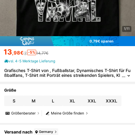
1/11
0,79€ sparen
13
,98€
-5%
14,77€
vsl. 4-5 Werktage Lieferung
Grafisches T-Shirt von , Fußballstar, Dynamisches T-Shirt für Fu
ßballfans, T-Shirt mit Porträt eines streikenden Spielers, Kl
eidung für junge Athleten
Größe
S
M
L
XL
XXL
XXXL
Größenberater
Meine Größe finden
Versand nach
Germany