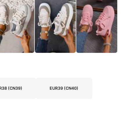
R38
(CN39)
EUR39
(CN40)