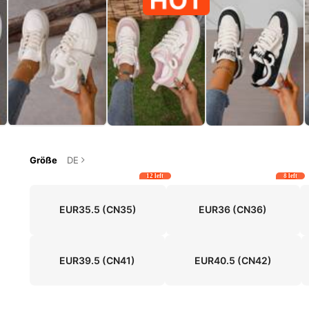
Größe
DE
12 left
8 left
EUR35.5
(CN35)
EUR36
(CN36)
EUR39.5
(CN41)
EUR40.5
(CN42)