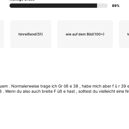
89%
hinreißend
(51)
wie auf dem Bild
(100+)
t
quem
.
Normalerweise
trage
ich
Gr
öß
e
38
,
habe
mich
aber
f
ü
r
39
8
.
Wenn
du
also
auch
breite
F
üß
e
hast
,
solltest
du
vielleicht
eine
N