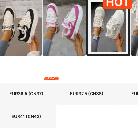
33 left
EUR36.5
(CN37)
EUR37.5
(CN38)
EU
EUR41
(CN43)