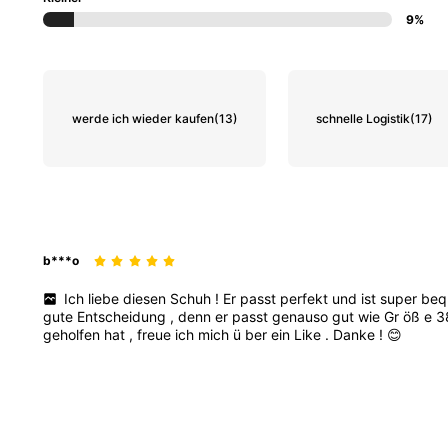
9%
werde ich wieder kaufen
(13)
schnelle Logistik
(17)
b***o
Ich
liebe
diesen
Schuh
!
Er
passt
perfekt
und
ist
super
be
gute
Entscheidung
,
denn
er
passt
genauso
gut
wie
Gr
öß
e
3
geholfen
hat
,
freue
ich
mich
ü
ber
ein
Like
.
Danke
!
😊