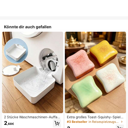
Könnte dir auch gefallen
2 Stücke Waschmaschinen-Auffan
Extra großes Toast-Squishy-Spielz
gwanne Tropfschale, wasserdichte
eug, superweiches Buttertoast-Stre
#3 Bestseller
in Reisespielzeugset Quetschspielzeug für Teenager
2
,68€
Bodenschutzmatte für Waschraum,
ssabbau-Drückspielzeug, erhältlich