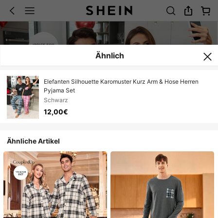
Ähnlich
Elefanten Silhouette Karomuster Kurz Arm & Hose Herren
Pyjama Set
Schwarz
12,00€
Ähnliche Artikel