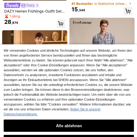
rbigem T-Shirt und karierter Shorts
#1 Bestseller
in Glattstrick (ohne Streckwerk) Herren Loungewear
Dazy
als Schlafanzug
15
,34€
DAZY Herren Frühlings-Outfit Set
4
mit Buchstaben-Muster Patchwork
Herren Weihnachts-Muster Kontras
1 übrig
T-Shirt und karierter Hose als Schl
t-Paspel Satin Schlafanzug-Set, H
28
8 übrig
CoupledUp
,97€
afanzug
erbst-Winter Kleidung
12
,89€
CoupledUp Herren Casual Blau & W
19
eiß gestreifter einfacher Buchstabe
,49€
n-Muster Loungewear Set
Wir verwenden Cookies und ähnliche Technologien auf unserer Website, um Ihnen den
von Ihnen angeforderten Service bereitzustellen und Ihnen das bestmögliche
Webseitenerlebnis zu bieten. Sie können jederzeit nach Ihrer Wahl "Alle ablehnen", "Alle
akzeptieren" oder Ihre Cookie-Einstellungen anpassen. Wenn Sie "Alle akzeptieren"
auswählen, werden wir alle optionalen Cookies setzen, die uns helfen, den
Datenverkehr zu analysieren, erweiterte Funktionen anzubieten und Inhalte und
Anzeigen an Ihr Einkaufserlebnis bei SHEIN anzupassen. Wenn Sie "Alle ablehnen"
auswählen, lassen Sie nur die unbedingt erforderlichen Cookies zu, die unsere Website
zum Laufen bringen. Sie können diese in den Browsereinstellungen deaktivieren, was
jedoch die Funktionalität der Website beeinträchtigen kann. Um mehr über die von uns
verwendeten Cookies zu erfahren und Ihre optionalen Cookie-Einstellungen
anzupassen, wählen Sie bitte "Cookies verwalten". Weitere Informationen darüber, wie
EverLounge
wir die von uns erfassten Daten verarbeiten,
finden Sie in unserer
Datenschutzerklärung.
EverLounge 2 Stücke/Set Männer
Plaid Muster Taste Vorne Hemd Un
5 übrig
Manfinity Underwear&Sleepwear B
d Taschen Hosen Pyjama Set
22
asics Herren Loungewear Set aus e
Alle ablehnen
8 übrig
,04€
SHEIN Männer Hemd Mit Kuh & Bu
infarbigem Langarm Top und kariert
13
11
chstaben Druck Und Kuh Gemuster
,99€
Ähnliche vorrätige Artikel anzeigen
er Lange Hose
Alle ansehen
,38€
CoupledUp