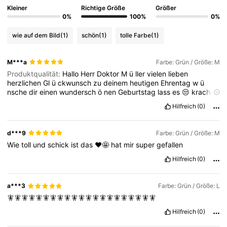
Kleiner
Richtige Größe
Größer
0%
100%
0%
wie auf dem Bild
(1)
schön
(1)
tolle Farbe
(1)
M***a
Farbe: Grün / Größe: M
Produktqualität:
Hallo
Herr
Doktor
M
ü
ller
vielen
lieben
herzlichen
Gl
ü
ckwunsch
zu
deinem
heutigen
Ehrentag
w
ü
nsche
dir
einen
wundersch
ö
nen
Geburtstag
lass
es
😒
krachen
lass
Hilfreich
(0)
d***9
Farbe: Grün / Größe: M
Wie
toll
und
schick
ist
das
❤️🤩
hat
mir
super
gefallen
Hilfreich
(0)
a***3
Farbe: Grün / Größe: L
🧚🧚🧚🧚🧚🧚🧚🧚🧚🧚🧚🧚🧚🧚🧚🧚🧚🧚🧚🧚🧚
Hilfreich
(0)