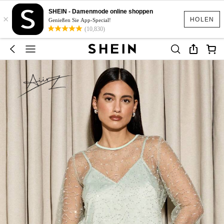
SHEIN - Damenmode online shoppen
×
HOLEN
Genießen Sie App-Special!
(10,830)