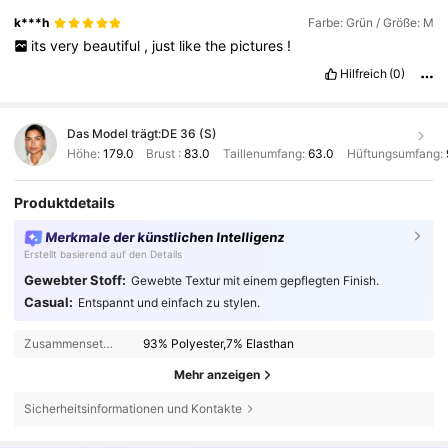
k***h
Farbe: Grün / Größe: M
its
very
beautiful
,
just
like
the
pictures
!
Hilfreich
(0)
Das Model trägt:
DE 36 (S)
Höhe:
179.0
Brust :
83.0
Taillenumfang:
63.0
Hüftungsumfang:
Produktdetails
Merkmale der künstlichen Intelligenz
Erstellt basierend auf den Details
Gewebter Stoff:
Gewebte Textur mit einem gepflegten Finish.
Casual:
Entspannt und einfach zu stylen.
Zusammensetzung:
93% Polyester,7% Elasthan
Mehr anzeigen
Sicherheitsinformationen und Kontakte
694K Follower
4,81