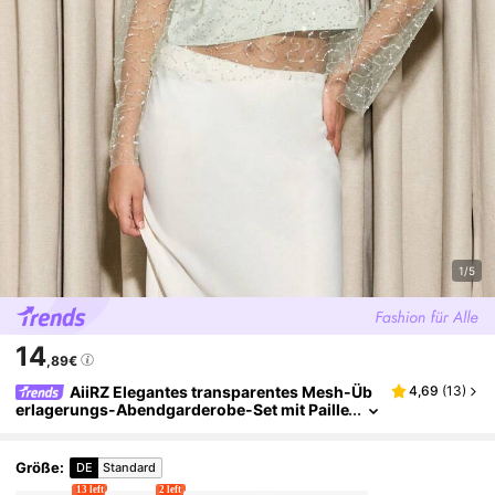
1/5
14
,89€
AiiRZ Elegantes transparentes Mesh-Üb
4,69
(
13
)
erlagerungs-Abendgarderobe-Set mit Paille
tten-Verzierungen für besondere Anlässe,
mit schicker weißer Röcke und mintgrünem Trä
ger-Top
Größe
:
DE
Standard
13 left
2 left