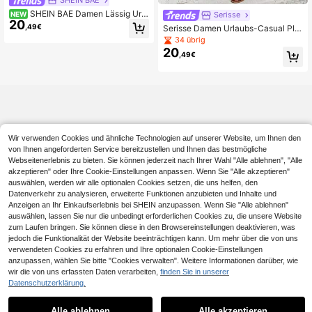
SHEIN BAE Damen Lässig Urla
NEW
Serisse
20
ub gestreiftes Camisole mit Kontras
,49€
Serisse Damen Urlaubs-Casual Plis
tfarbe und gestreifter Bündchenhos
see Hemd und Hose 2-teiliges Set
34 übrig
e, mühelos einen lässigen Mode-Lo
20
ok kreieren. Lockeres langes Hosen
,49€
-Set, Lässig-Set, Park-Outfit, Joggi
ng-Set, gestreiftes Set
Wir verwenden Cookies und ähnliche Technologien auf unserer Website, um Ihnen den
von Ihnen angeforderten Service bereitzustellen und Ihnen das bestmögliche
Webseitenerlebnis zu bieten. Sie können jederzeit nach Ihrer Wahl "Alle ablehnen", "Alle
akzeptieren" oder Ihre Cookie-Einstellungen anpassen. Wenn Sie "Alle akzeptieren"
auswählen, werden wir alle optionalen Cookies setzen, die uns helfen, den
Datenverkehr zu analysieren, erweiterte Funktionen anzubieten und Inhalte und
Anzeigen an Ihr Einkaufserlebnis bei SHEIN anzupassen. Wenn Sie "Alle ablehnen"
auswählen, lassen Sie nur die unbedingt erforderlichen Cookies zu, die unsere Website
zum Laufen bringen. Sie können diese in den Browsereinstellungen deaktivieren, was
jedoch die Funktionalität der Website beeinträchtigen kann. Um mehr über die von uns
verwendeten Cookies zu erfahren und Ihre optionalen Cookie-Einstellungen
anzupassen, wählen Sie bitte "Cookies verwalten". Weitere Informationen darüber, wie
wir die von uns erfassten Daten verarbeiten,
finden Sie in unserer
Datenschutzerklärung.
Alle ablehnen
Alle akzeptieren