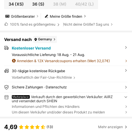
34
(XS)
36
(S)
38
(M)
40/42
(L)
Größenberater
Meine Größe finden
100%
fand es größengetreu
Nicht deine Größe? Sag uns
Versand nach
Germany
Kostenloser Versand
Voraussichtliche Lieferung:
18 Aug. - 21 Aug.
Anmelden & 12X Versandcoupons erhalten (Wert 32,07€)
30-tägige kostenlose Rückgabe
Vorbehaltlich der Fair-Use-Richtlinie
Sichere Zahlungen · Datenschutz
Verkauft durch den gewerblichen Verkäufer: AiiRZ
Marketplace
und versendet durch SHEIN
Informationen und Pflichten des Händlers
Um diesen Verkäufer und/oder dieses Produkt zu melden
4,69
(13)
Mehr anzeigen