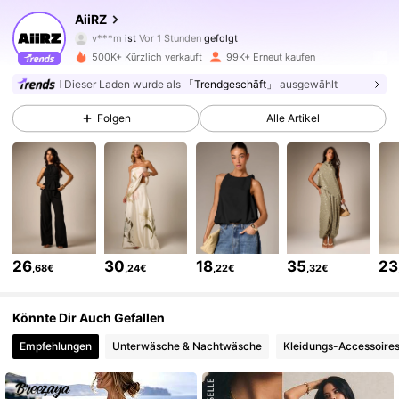
AiiRZ
v***m
ist
Vor 1 Stunden
gefolgt
a***l
ist am Durchsuchen
694K Follower
4,81
500K+ Kürzlich verkauft
99K+ Erneut kaufen
Dieser Laden wurde als
「Trendgeschäft」
ausgewählt
694K Follower
4,81
Folgen
Alle Artikel
694K Follower
4,81
694K Follower
4,81
26
30
18
35
23
,68€
,24€
,22€
,32€
694K Follower
4,81
Könnte Dir Auch Gefallen
Empfehlungen
Unterwäsche & Nachtwäsche
Kleidungs-Accessoire
694K Follower
4,81