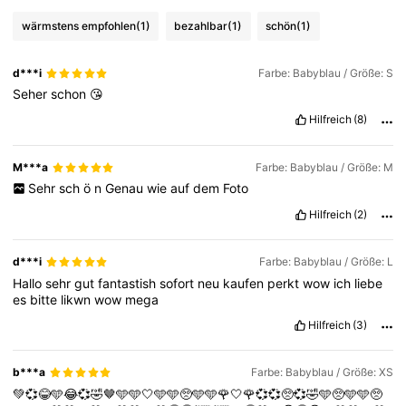
wärmstens empfohlen
(1)
bezahlbar
(1)
schön
(1)
667K Follower
4,75
d***i
Farbe: Babyblau / Größe: S
Seher
schon
😘
667K Follower
4,75
Hilfreich
(8)
667K Follower
4,75
M***a
Farbe: Babyblau / Größe: M
Sehr
sch
ö
n
Genau
wie
auf
dem
Foto
Hilfreich
(2)
667K Follower
4,75
d***i
Farbe: Babyblau / Größe: L
Hallo
sehr
gut
fantastish
sofort
neu
kaufen
perkt
wow
ich
liebe
es
bitte
likwn
wow
mega
Hilfreich
(3)
b***a
Farbe: Babyblau / Größe: XS
💚💞😂🩵😂💞🤣🤎🩵🩵🤍🩵🩵🥺🩵🩵🌹🤍🌹💞💞🥺💞🤣🩵🥺🩵🩵🥺