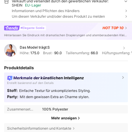
Verkauft und versendet durch den gewerblichen Verkäufer:
SHEIN
EU-Lager
Informationen und Pflichten des Händlers
Um diesen Verkäufer und/oder dieses Produkt zu melden
HOT
TOP 10
#Elegante Soirée
Hinterlassen Sie Eindruck mit dramatischen Drapierungen und atemberaubenden Kleidern.
Das Model trägt:
S
Höhe:
175.0
Brust :
90.0
Taillenumfang:
66.0
Hüftungsumfang:
Produktdetails
Merkmale der künstlichen Intelligenz
Erstellt basierend auf den Details
Stoff:
Einfache Textur für unkompliziertes Styling.
Party:
Mit dem gewissen Extra an Charme stylen.
Zusammensetzung:
100% Polyester
Mehr anzeigen
Sicherheitsinformationen und Kontakte