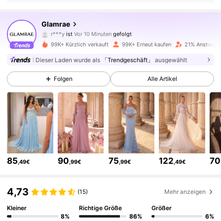
667K Follower
4,75
Glamrae
r***y
ist
Vor 10 Minuten
gefolgt
c***r
ist am Durchsuchen
99K+ Kürzlich verkauft
99K+ Erneut kaufen
21% Anstieg d
667K Follower
4,75
Dieser Laden wurde als
「Trendgeschäft」
ausgewählt
Folgen
Alle Artikel
667K Follower
4,75
667K Follower
4,75
667K Follower
4,75
85
90
75
122
70
,49€
,99€
,99€
,49€
667K Follower
4,75
4,73
(15)
Mehr anzeigen
Kleiner
Richtige Größe
Größer
667K Follower
4,75
8%
86%
6%