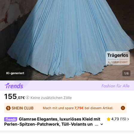
KI-generiert
1/6
155
,07€
Keine zusätzlichen Zölle
Mach mit und spare
7,75€
bei diesem Artikel.
Glamrae Elegantes, luxuriöses Kleid mit
4,73
(
15
)
Perlen-Spitzen-Patchwork, Tüll-Volants un
d Rüschen, geeignet für Hochzeit, Party, Urla
ub, Ball, Abendkleid (stark verziert)