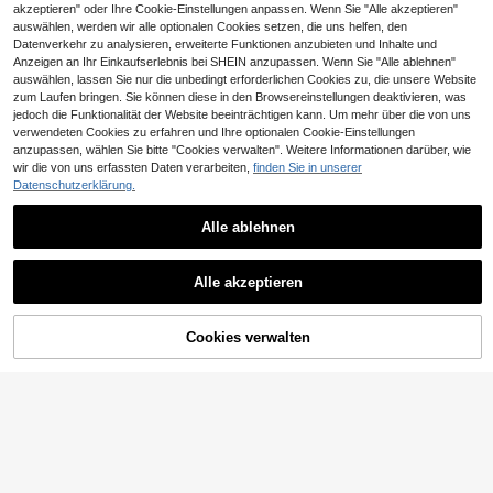
akzeptieren" oder Ihre Cookie-Einstellungen anpassen. Wenn Sie "Alle akzeptieren"
lungen, Geschäftsveranstaltungen,
auswählen, werden wir alle optionalen Cookies setzen, die uns helfen, den
Geburtstagsfeiern, Abschlussfeiern,
Cocktailpartys und mehr Anlässe D
Datenverkehr zu analysieren, erweiterte Funktionen anzubieten und Inhalte und
amen-Abendkleid (Stil mit aufwendi
Anzeigen an Ihr Einkaufserlebnis bei SHEIN anzupassen. Wenn Sie "Alle ablehnen"
ger Verarbeitung)
auswählen, lassen Sie nur die unbedingt erforderlichen Cookies zu, die unsere Website
zum Laufen bringen. Sie können diese in den Browsereinstellungen deaktivieren, was
jedoch die Funktionalität der Website beeinträchtigen kann. Um mehr über die von uns
verwendeten Cookies zu erfahren und Ihre optionalen Cookie-Einstellungen
anzupassen, wählen Sie bitte "Cookies verwalten". Weitere Informationen darüber, wie
wir die von uns erfassten Daten verarbeiten,
finden Sie in unserer
Datenschutzerklärung.
Alle ablehnen
Damen einfarbiges Bodycon Maxikl
#Elegante Soirée
eid mit Kreuz-Raffung, elegantes se
50
Alle akzeptieren
Glamrae Elegantes, luxuriöses Kleid
,99€
xy Party-Abendkleid für Hochzeit,
mit Perlen, Pailletten, 3D-Blumensp
#4 Bestseller
in Teeparty Partykleidung für Damen
Gelb, Herbst
itze, Elastik-Strick, Bubbles, Strass
129
und Meerjungfrau-Schulterausschn
,49€
ZUM WARENKORB
Cookies verwalten
JETZT EINKAUFEN
itt, geeignet für Hochzeiten, Partys,
HINZUFÜGEN
Urlaub, Galas, formelle Anlässe (sch
were Ausführung)