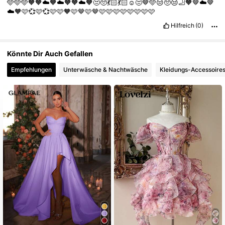
🩵🩵🩵🧡🧡☁️🧡☁️🧡🧡☁️🧡😒🥺💃🏻💃🏻☺️😒🤎🩵😒🥺😒🦶🧡🤎☁️🤎
☁️🧡🩷💞🩷💞🩷🩷🧡🩷🤎🩷🤎🩷🩷🩷🩷🩷🩷🩷🩷
Hilfreich
(0)
Könnte Dir Auch Gefallen
Empfehlungen
Unterwäsche & Nachtwäsche
Kleidungs-Accessoire