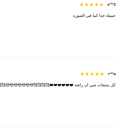
s***2
الصوره
في
كما
جدا
جميلة
r***a
🥰🥰🥰🥰🥰🥰🥰🥰🥰🥰🥰🥰🥰🥰🥰🥰🥰🥰
رائعة
ان
شي
منتجات
كل