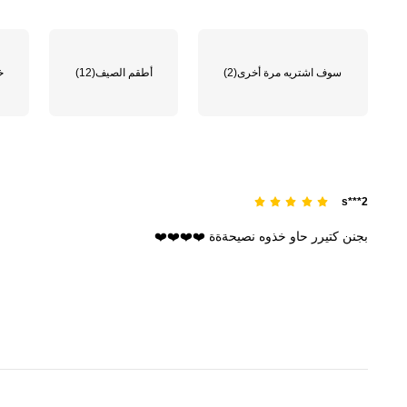
سوف اشتريه مرة أخرى
(2)
أطقم الصيف
(12)
خ
s***2
بجنن
كتيرر
حاو
خذوه
نصيحةةة
❤️❤️❤️❤️