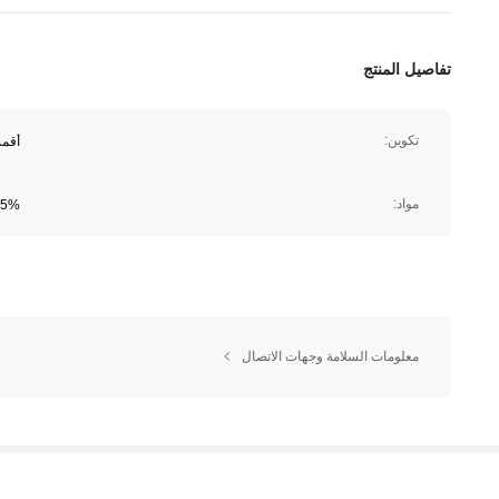
تفاصيل المنتج
تكوين:
أقم
مواد:
95% البوليستر, 5% 
معلومات السلامة وجهات الاتصال
1M متابعون
4.85