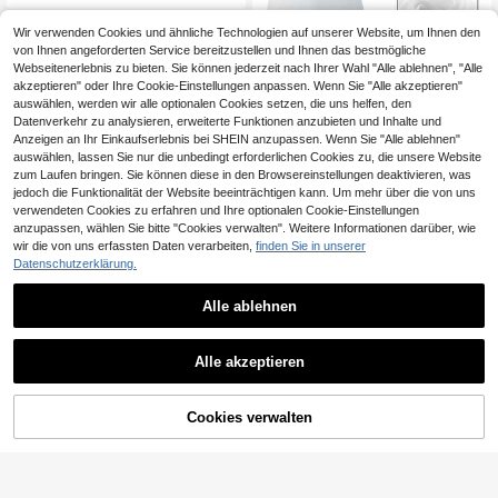
tendekoration
Wir verwenden Cookies und ähnliche Technologien auf unserer Website, um Ihnen den
von Ihnen angeforderten Service bereitzustellen und Ihnen das bestmögliche
3,45€ sparen
Webseitenerlebnis zu bieten. Sie können jederzeit nach Ihrer Wahl "Alle ablehnen", "Alle
akzeptieren" oder Ihre Cookie-Einstellungen anpassen. Wenn Sie "Alle akzeptieren"
Universelle Stretch-Stuhlhussen, w
auswählen, werden wir alle optionalen Cookies setzen, die uns helfen, den
eiß, elastisch, wiederverwendbar, m
55
,19€
-5%
58,64€
Datenverkehr zu analysieren, erweiterte Funktionen anzubieten und Inhalte und
oderner Stuhlschutz für Esszimmers
Anzeigen an Ihr Einkaufserlebnis bei SHEIN anzupassen. Wenn Sie "Alle ablehnen"
tühle, Veranstaltungen, Partys, Geb
Vsl. 3 Werktage
urtstage, Bankette – 50/100-teilige
auswählen, lassen Sie nur die unbedingt erforderlichen Cookies zu, die unsere Website
s Set
zum Laufen bringen. Sie können diese in den Browsereinstellungen deaktivieren, was
jedoch die Funktionalität der Website beeinträchtigen kann. Um mehr über die von uns
verwendeten Cookies zu erfahren und Ihre optionalen Cookie-Einstellungen
anzupassen, wählen Sie bitte "Cookies verwalten". Weitere Informationen darüber, wie
2,04€ sparen
wir die von uns erfassten Daten verarbeiten,
finden Sie in unserer
Datenschutzerklärung.
Plant Stand Flower Stand Plant Rac
k Indoor Outdoor for 7 Levels Patio
8 übrig
Balcony Garden Gardening Gifts
Alle ablehnen
15
,84€
-11%
17,88€
Alle akzeptieren
ZUM WARENKORB
Cookies verwalten
JETZT EINKAUFEN
3-Sitzer Gartenschaukel mit Sonne
HINZUFÜGEN
ndach, verstellbarem Sonnenschut
84
,14€
-5%
89,10€
z, Metallrahmen & gepolsterten Kiss
en, Outdoor Hollywoodschaukel bis
4-5 Werktage
200 kg Tragkraft für Garten Terrass