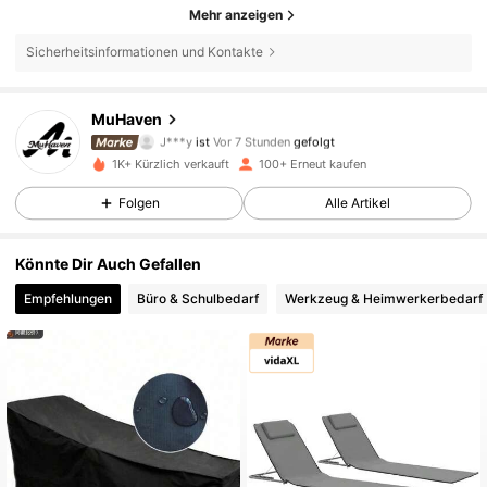
Mehr anzeigen
Sicherheitsinformationen und Kontakte
MuHaven
973 Follower
4,54
J***y
ist
Vor 7 Stunden
gefolgt
1K+ Kürzlich verkauft
100+ Erneut kaufen
973 Follower
4,54
Folgen
Alle Artikel
973 Follower
4,54
Könnte Dir Auch Gefallen
973 Follower
4,54
Empfehlungen
Büro & Schulbedarf
Werkzeug & Heimwerkerbedarf
973 Follower
4,54
973 Follower
4,54
973 Follower
4,54