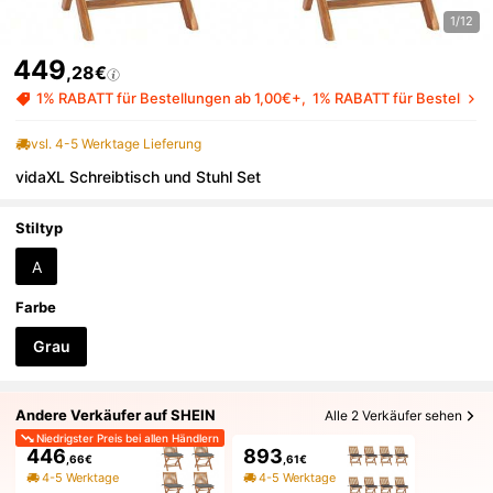
1/12
449
,28€
1% RABATT für Bestellungen ab 1,00€+
1% RABATT für Bestellung
vsl. 4-5 Werktage Lieferung
vidaXL Schreibtisch und Stuhl Set
Stiltyp
A
Farbe
Grau
Andere Verkäufer auf SHEIN
Alle 2 Verkäufer sehen
Niedrigster Preis bei allen Händlern
446
893
,66€
,61€
4-5 Werktage
4-5 Werktage