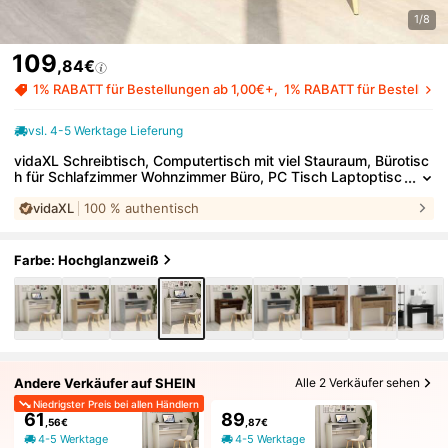
1/8
109
,84€
1% RABATT für Bestellungen ab 1,00€+
1% RABATT für Bestellung
vsl. 4-5 Werktage Lieferung
vidaXL Schreibtisch, Computertisch mit viel Stauraum, Bürotisc
h für Schlafzimmer Wohnzimmer Büro, PC Tisch Laptoptisc
h, Eiche Hochglanz-Weiß Holzwerkstoff
vidaXL
100 % authentisch
Farbe: Hochglanzweiß
Andere Verkäufer auf SHEIN
Alle 2 Verkäufer sehen
Niedrigster Preis bei allen Händlern
61
89
,56€
,87€
4-5 Werktage
4-5 Werktage