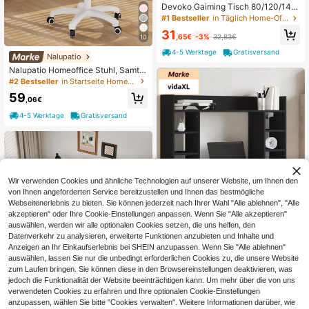
Devoko Gaiming Tisch 80/120/140/
160cm Gaming Schreibtisch Gamer
#1 Bestseller
in Täglich Home-Office-Schreibtische
Computertisch Ergonomischer PC S
31
chreibtisch mit Kabelaufbewahrung
,65€
-3%
32,83€
10
sbox, Getränkehalter und Kopfhörer
4-5 Werktage
Gratisversand
halter T-förmiger (Schwarz, 180 x 7
Nalupatio
0 x 75 cm)
Nalupatio Homeoffice Stuhl, SamtS
tuhl mit Kopfkissen, 360° drehbar H
#2 Bestseller
in Startseite Home-Office-Stühle
öhenverstellbar Bürostuhl ergonomi
59
sch, Schminkstuhl Drehstuhl,für Arb
,06€
eitszimmer Schlafzimmer,bis 150kg
4-5 Werktage
Gratisversand
belastbar
Wir verwenden Cookies und ähnliche Technologien auf unserer Website, um Ihnen den
von Ihnen angeforderten Service bereitzustellen und Ihnen das bestmögliche
Webseitenerlebnis zu bieten. Sie können jederzeit nach Ihrer Wahl "Alle ablehnen", "Alle
10
akzeptieren" oder Ihre Cookie-Einstellungen anpassen. Wenn Sie "Alle akzeptieren"
auswählen, werden wir alle optionalen Cookies setzen, die uns helfen, den
vidaXL
Datenverkehr zu analysieren, erweiterte Funktionen anzubieten und Inhalte und
vidaXL Wand Schreibtisch, Wandtis
Anzeigen an Ihr Einkaufserlebnis bei SHEIN anzupassen. Wenn Sie "Alle ablehnen"
ch mit Stauraum, Wandschreibtisch
97
,33€
auswählen, lassen Sie nur die unbedingt erforderlichen Cookies zu, die unsere Website
für Büro, Computertisch Bürotisch
Wandregal, Modern, Schwarz Holz
zum Laufen bringen. Sie können diese in den Browsereinstellungen deaktivieren, was
4-5 Werktage
werkstoff
jedoch die Funktionalität der Website beeinträchtigen kann. Um mehr über die von uns
Umkehrbarer Schreibtisch L Form E
verwendeten Cookies zu erfahren und Ihre optionalen Cookie-Einstellungen
ckschreibtisch mit Ablagefächern R
11 übrig
anzupassen, wählen Sie bitte "Cookies verwalten". Weitere Informationen darüber, wie
eversibel Computertisch L-förmiger