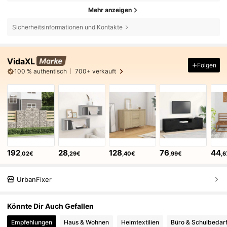
Mehr anzeigen
Sicherheitsinformationen und Kontakte
VidaXL
Folgen
100 % authentisch
700+ verkauft
192
28
128
76
44
,02€
,29€
,40€
,99€
,
UrbanFixer
Könnte Dir Auch Gefallen
Empfehlungen
Haus & Wohnen
Heimtextilien
Büro & Schulbedar