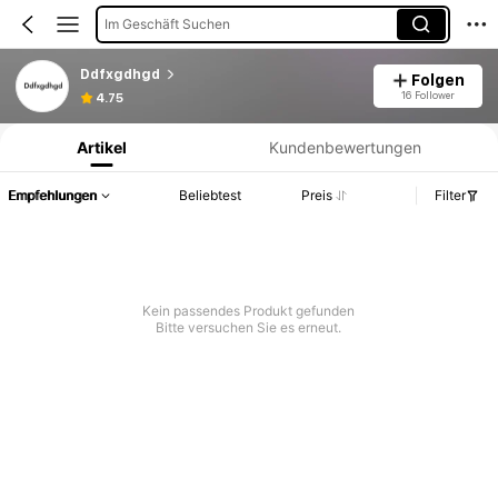
Im Geschäft Suchen
Ddfxgdhgd
Folgen
Produktinformation: Preisangabe, Verkaufs- und Lagerbestandsdetails.
16 Follower
4.75
Artikel
Kundenbewertungen
Empfehlungen
Beliebtest
Preis
Filter
Kein passendes Produkt gefunden
Bitte versuchen Sie es erneut.