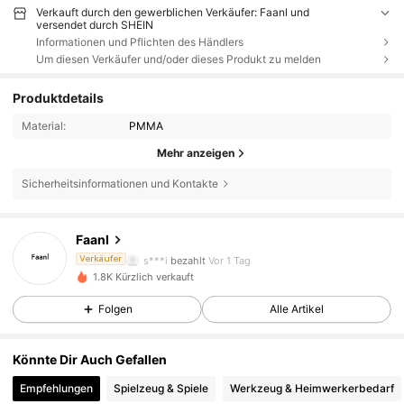
Verkauft durch den gewerblichen Verkäufer: Faanl und
versendet durch SHEIN
Informationen und Pflichten des Händlers
Um diesen Verkäufer und/oder dieses Produkt zu melden
Produktdetails
Material:
PMMA
24 Follower
4,15
Mehr anzeigen
Sicherheitsinformationen und Kontakte
24 Follower
4,15
Faanl
24 Follower
4,15
s***i
bezahlt
Vor 1 Tag
Verkäufer
1.8K Kürzlich verkauft
24 Follower
4,15
Folgen
Alle Artikel
24 Follower
4,15
Könnte Dir Auch Gefallen
24 Follower
4,15
Empfehlungen
Spielzeug & Spiele
Werkzeug & Heimwerkerbedarf