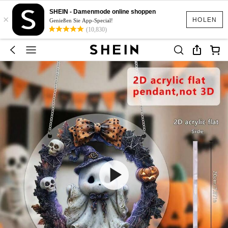
SHEIN - Damenmode online shoppen
×
HOLEN
Genießen Sie App-Special!
(10,830)