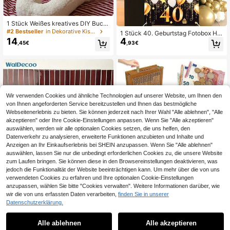
1 Stück Weißes kreatives DIY Buch
staben Zierkissen, frei kombinierbar
#2 Bestseller
in Dekorative Kissen
1 Stück 40. Geburtstag Fotobox Hin
e Buchstaben nach Wunsch, weich
14
4
tergrund Banner, Schwarz & Gold Vi
,45€
,93€
es und bequemes Kissen, hochwerti
nyl "Alles Gute zum 40. Geburtstag"
ge Heimdekoration, nach Bedarf de
Party Papier Fotorequisit Rahmen, F
korierbar, ideales kreatives Gesche
otostudio Requisiten Set, speziell fü
nk für Feiertage, Geburtstage, Hallo
r den 40. Geburtstag
ween, Weihnachten
Wir verwenden Cookies und ähnliche Technologien auf unserer Website, um Ihnen den
von Ihnen angeforderten Service bereitzustellen und Ihnen das bestmögliche
Webseitenerlebnis zu bieten. Sie können jederzeit nach Ihrer Wahl "Alle ablehnen", "Alle
akzeptieren" oder Ihre Cookie-Einstellungen anpassen. Wenn Sie "Alle akzeptieren"
auswählen, werden wir alle optionalen Cookies setzen, die uns helfen, den
Datenverkehr zu analysieren, erweiterte Funktionen anzubieten und Inhalte und
Anzeigen an Ihr Einkaufserlebnis bei SHEIN anzupassen. Wenn Sie "Alle ablehnen"
auswählen, lassen Sie nur die unbedingt erforderlichen Cookies zu, die unsere Website
zum Laufen bringen. Sie können diese in den Browsereinstellungen deaktivieren, was
jedoch die Funktionalität der Website beeinträchtigen kann. Um mehr über die von uns
1 kreative DIY Spardose, kann selbs
verwendeten Cookies zu erfahren und Ihre optionalen Cookie-Einstellungen
t zusammengebaut werden, Heimd
#1 Bestseller
in Spardosen
anzupassen, wählen Sie bitte "Cookies verwalten". Weitere Informationen darüber, wie
ekoration Ornament, Puzzle Gesch
5
wir die von uns erfassten Daten verarbeiten,
finden Sie in unserer
,28€
enk, wiederverwendbarer digitaler
0,13€ sparen
Datenschutzerklärung.
Plan, Holz Sparschwein, Tischdeko
ration, Münzaufbewahrungsbox, Url
4/10/20 Stücke 11,43 Zoll X 9 Zoll s
8
aubssparen Platzierungszubehör
elbstklebende 3D-Wandfliesen, gee
Alle ablehnen
Alle akzeptieren
,52€
-1%
8,65€
Sorry, dieses Produkt ist ausverkauft.
ignet für Küche, Badezimmer, Wand,