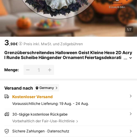
1/7
3
,98€
Preis inkl. MwSt. und Zollgebühren
Grenzüberschreitendes Halloween Geist Kleine Hexe 2D Acry
l Runde Scheibe Hängender Ornament Feiertagsdekorati
on Fensterdekoration Veranda Hängeschild
Menge:
Versand nach
Germany
Kostenloser Versand
Voraussichtliche Lieferung:
19 Aug. - 24 Aug.
30-tägige kostenlose Rückgabe
Vorbehaltlich der Fair-Use-Richtlinie
Sichere Zahlungen · Datenschutz