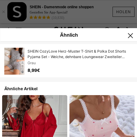
SHEIN - Damenmode online shoppen
×
HOLEN
Genießen Sie App-Special!
(10,830)
Ähnlich
SHEIN CozyLove Herz-Muster T-Shirt & Polka Dot Shorts
Pyjama Set - Weiche, dehnbare Loungewear Zweiteiler
Nachtwäsche
Grau
8,99€
Ähnliche Artikel