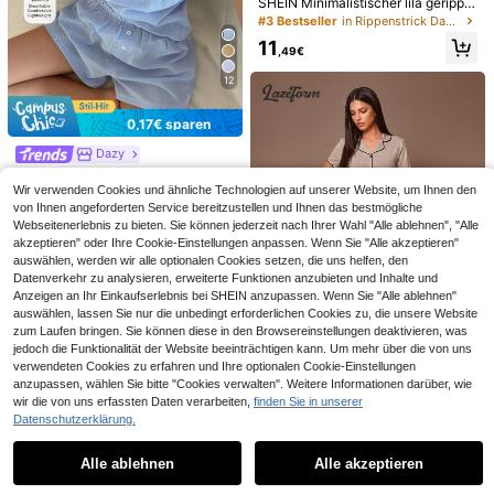
#Verspielt & süß
EURMUSE
SHEIN Minimalistischer lila gerippte
r Damen-Loungewear, geeignet für
#3 Bestseller
in Rippenstrick Damen Nachtwäsche
Moireta Vertikale Streifenspitze Sat
EURMUSE Tall Damen Große Größe
Lässig Bekleidung und Nachtwäsc
in Träger Top & Shorts Pyjama Set
n 100% Baumwolle 2-teiliges einfar
(1000+)
13 übrig
11
he
,49€
biges gestricktes Lässig Mehrfarbig
12
11
es Schlafanzug-Hosen-Set
,49€
,84€
12
0,17€ sparen
Dazy
DAZY 2 Stücke Spitze Patchwork
ärmellose Camisole & Loose Shorts
Wir verwenden Cookies und ähnliche Technologien auf unserer Website, um Ihnen den
#5 Bestseller
in Baumwolle Damen Nachtwäsche
Pyjama Set für Damen, Sommer
von Ihnen angeforderten Service bereitzustellen und Ihnen das bestmögliche
17
,32€
17,49€
Webseitenerlebnis zu bieten. Sie können jederzeit nach Ihrer Wahl "Alle ablehnen", "Alle
akzeptieren" oder Ihre Cookie-Einstellungen anpassen. Wenn Sie "Alle akzeptieren"
auswählen, werden wir alle optionalen Cookies setzen, die uns helfen, den
Datenverkehr zu analysieren, erweiterte Funktionen anzubieten und Inhalte und
Anzeigen an Ihr Einkaufserlebnis bei SHEIN anzupassen. Wenn Sie "Alle ablehnen"
auswählen, lassen Sie nur die unbedingt erforderlichen Cookies zu, die unsere Website
zum Laufen bringen. Sie können diese in den Browsereinstellungen deaktivieren, was
jedoch die Funktionalität der Website beeinträchtigen kann. Um mehr über die von uns
verwendeten Cookies zu erfahren und Ihre optionalen Cookie-Einstellungen
17
anzupassen, wählen Sie bitte "Cookies verwalten". Weitere Informationen darüber, wie
4
18
#Luxelounge
wir die von uns erfassten Daten verarbeiten,
finden Sie in unserer
Datenschutzerklärung.
Lazeform Lässiges, locker sitzende
Ähnliche vorrätige Artikel anzeigen
Alle ansehen
SilkySpell
#Entspannte Luxus
s, weiches, fließendes, leichtes So
#1 Bestseller
in Khaki Damen Pyjama-Sets
SilkySpell 3 Stücke Damen bestick
DAZY 3 Stücke Schleifenmuster All
mmer-Strick-2-teiliges Set für Frau
(1000+)
Alle ablehnen
Alle akzeptieren
Sorry, dieses Produkt ist ausverkauft.
ter Spitzen Sexy Nachthemd Set
over Muster Trägerhemd & Hose Py
en - Oberteil mit Rüschentrim und k
(1000+)
#4 Bestseller
in Grün Damen Pyjama-Sets
jama Set für Frauen, Frühling
15
urzen Ärmeln & Hose in Khaki
(1000+)
,99€