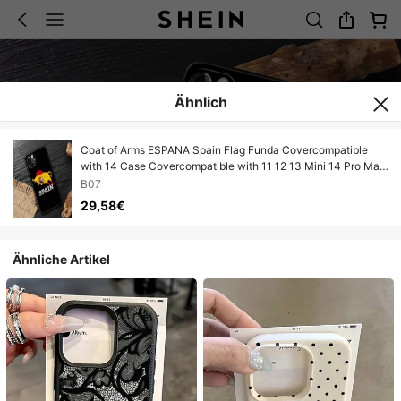
Ähnlich
Coat of Arms ESPANA Spain Flag Funda Covercompatible
with 14 Case Covercompatible with 11 12 13 Mini 14 Pro Max
XS 15 7 8 Plus 6S SE Case Soft Cover,Covercompatible with
B07
17 Hülle, 17 pro Hülle, 17 promax Hülle
29,58€
Ähnliche Artikel