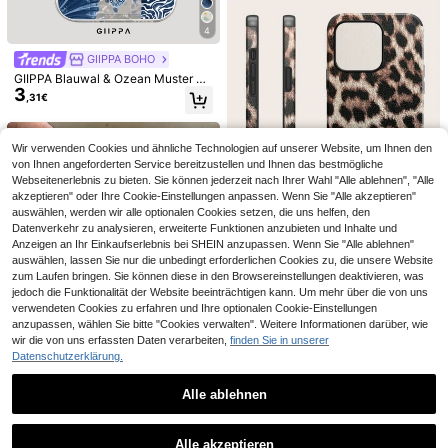
4
18
GIIPPA BOHO
1 Stück minimalistische hellgelbe m
GIIPPAFARM
GIIPPA Blauwal & Ozean Muster De
agnetische Flüssigsilikon-Schutzhü
(1000+)
GIIPPA 1 Stück minimalistisches Ha
3
sign Handyhülle für iPhone 17 Pro
lle kompatibel mit 16 15 Pro Max Plu
7
4
,31€
ndy-Hülle mit Ozean-Elementen All
,31€
7,38€
,98€
Max, kompatibel mit iPhone 16 Pro
s mit Samt-Kameraschutz Frühling
over-Muster, geeignet für iPhone 17
Max, 15 Pro Max, 14 Pro Max, 11/1
Pastell Mama Geschenk Muttertag
Pro Max, 16 Pro Max, 15 Pro Max, 1
2/13/14/15/16 Pro Max Plus, korean
4 Pro Max, koreanischer stilvoller &
ischer Stil High-End Mode lustiges
Wir verwenden Cookies und ähnliche Technologien auf unserer Website, um Ihnen den
interessanter Handyhülle, kompatib
elegantes Design für Männer und F
von Ihnen angeforderten Service bereitzustellen und Ihnen das bestmögliche
el mit iPhone 11/12/13/14/15/16 Pro
rauen, perfektes Geschenk für Freu
Webseitenerlebnis zu bieten. Sie können jederzeit nach Ihrer Wahl "Alle ablehnen", "Alle
Max Plus, elegantes Design für Da
ndin zu Weihnachten, Valentinstag,
men und Herren, ideales Geschenk
akzeptieren" oder Ihre Cookie-Einstellungen anpassen. Wenn Sie "Alle akzeptieren"
Ostern, Hochzeitssaison und Gebur
zu Weihnachten, Valentinstag, Oste
auswählen, werden wir alle optionalen Cookies setzen, die uns helfen, den
tstag!
rn, Hochzeitssaison und Geburtstag
Datenverkehr zu analysieren, erweiterte Funktionen anzubieten und Inhalte und
7
für die Freundin
Anzeigen an Ihr Einkaufserlebnis bei SHEIN anzupassen. Wenn Sie "Alle ablehnen"
Leopardenmuster Leder Leoparden
auswählen, lassen Sie nur die unbedingt erforderlichen Cookies zu, die unsere Website
muster Mode PU Leder Leoparden
#3 Bestseller
in Tierdruck Handyhüllen
zum Laufen bringen. Sie können diese in den Browsereinstellungen deaktivieren, was
muster Leder Leopardenmuster Led
5
jedoch die Funktionalität der Website beeinträchtigen kann. Um mehr über die von uns
,92€
er PU Softleder 1 Stück Sturzsicher
verwendeten Cookies zu erfahren und Ihre optionalen Cookie-Einstellungen
e, stoßfeste Handyhülle mit Schallv
anzupassen, wählen Sie bitte "Cookies verwalten". Weitere Informationen darüber, wie
erstärker-Design, kompatibel mit iP
wir die von uns erfassten Daten verarbeiten,
finden Sie in unserer
hone 17 Pro Max/16 Pro Max/16 Plu
Datenschutzerklärung.
s/13 Pro Max/14 Pro Max 13 14 11 1
2 Pro 11/15 Pro, Galaxy S24 Ultra,
Geburtstagsgeschenk, Jahrestags-
6
Alle ablehnen
Geschenk, Urlaubsgeschenk
12
14
1 Stück kreatives Mädchen Streife
Ähnliche vorrätige Artikel anzeigen
Alle ansehen
4
nmuster matter strukturierter TPU S
Legierung Luxus Magnetischer Stil
GIIPPAFARM
,95€
Alle akzeptieren
toßfester modischer Handyhülle ko