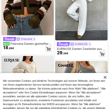
Freevana
Freevana Damen gestreifter L
EURMUSE
NEW
18
angarm Strick-Cardigan mit Bindun
,99€
EURMUSE Damen Zweiteiler aus ei
g vorne
29
nfarbigem Pullover mit Blumenmust
,39€
er und rundem Ausschnitt mit Drop-
Shoulder sowie Sweathose
Wir verwenden Cookies und ähnliche Technologien auf unserer Website, um Ihnen den
von Ihnen angeforderten Service bereitzustellen und Ihnen das bestmögliche
Webseitenerlebnis zu bieten. Sie können jederzeit nach Ihrer Wahl "Alle ablehnen", "Alle
akzeptieren" oder Ihre Cookie-Einstellungen anpassen. Wenn Sie "Alle akzeptieren"
auswählen, werden wir alle optionalen Cookies setzen, die uns helfen, den
Datenverkehr zu analysieren, erweiterte Funktionen anzubieten und Inhalte und
Anzeigen an Ihr Einkaufserlebnis bei SHEIN anzupassen. Wenn Sie "Alle ablehnen"
auswählen, lassen Sie nur die unbedingt erforderlichen Cookies zu, die unsere Website