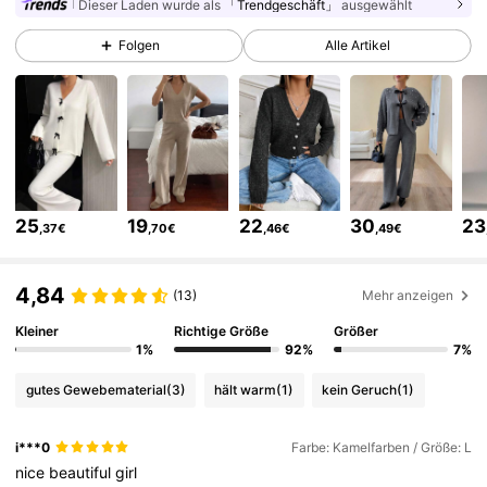
Dieser Laden wurde als
「Trendgeschäft」
ausgewählt
Folgen
Alle Artikel
355K Follower
4,75
355K Follower
4,75
355K Follower
4,75
25
19
22
30
23
,37€
,70€
,46€
,49€
355K Follower
4,75
4,84
(13)
Mehr anzeigen
Kleiner
Richtige Größe
Größer
355K Follower
4,75
1%
92%
7%
gutes Gewebematerial
(3)
hält warm
(1)
kein Geruch
(1)
355K Follower
4,75
i***0
Farbe: Kamelfarben / Größe: L
nice
beautiful
girl