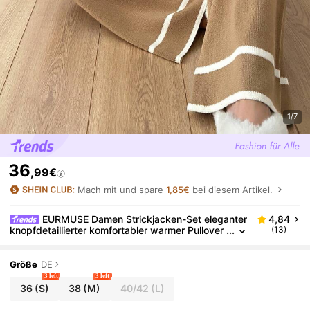
1/7
36
,99€
Mach mit und spare
1,85€
bei diesem Artikel.
EURMUSE Damen Strickjacken-Set eleganter
4,84
knopfdetaillierter komfortabler warmer Pullover
(13)
mit Hose Co-Ords
Größe
DE
3 left
3 left
36
(S)
38
(M)
40/42
(L)