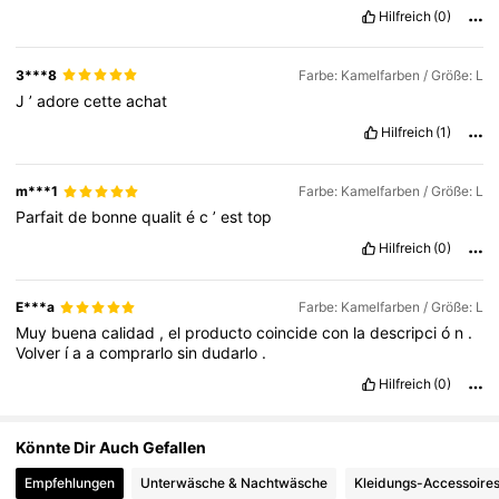
355K Follower
4,75
Hilfreich
(0)
3***8
Farbe: Kamelfarben / Größe: L
355K Follower
4,75
J
’
adore
cette
achat
Hilfreich
(1)
355K Follower
4,75
m***1
Farbe: Kamelfarben / Größe: L
Parfait
de
bonne
qualit
é
c
’
est
top
Hilfreich
(0)
E***a
Farbe: Kamelfarben / Größe: L
Muy
buena
calidad
,
el
producto
coincide
con
la
descripci
ó
n
.
Volver
í
a
a
comprarlo
sin
dudarlo
.
Hilfreich
(0)
Könnte Dir Auch Gefallen
Empfehlungen
Unterwäsche & Nachtwäsche
Kleidungs-Accessoire