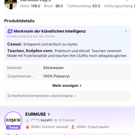
Höhe:
168.0
Brust :
86.0
Taillenumfang:
63.0
Hüftungsumfang:
Produktdetails
Merkmale der künstlichen Intelligenz
Erstellt basierend auf den Details
Casual:
Entspannt und einfach zu stylen.
Taschen, Knöpfen vorn:
Praktisch und stilvoll: Taschen vereinen
Mode mit Funktionalität und machen Ihre Outfits noch alltagstauglicher.
Material:
Strickwaren
Zusammensetzung:
100% Polyacryl
Mehr anzeigen
Sicherheitsinformationen und Kontakte
355K Follower
4,75
EURMUSE
f***5
bezahlt
Vor 8 Stunden
s***2
ist
Vor 10 Minuten
gefolgt
999K+ Kürzlich verkauft
999K+ Erneut kaufen
355K Follower
4,75