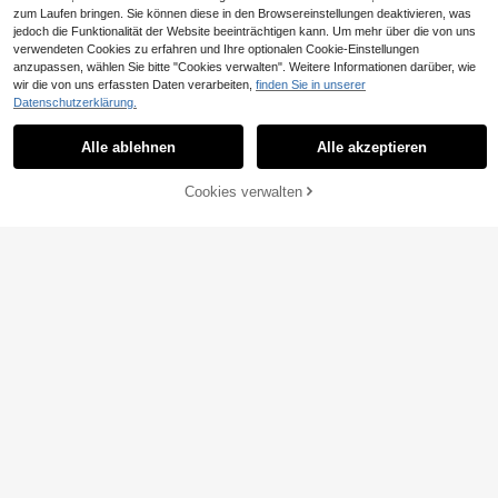
zum Laufen bringen. Sie können diese in den Browsereinstellungen deaktivieren, was
jedoch die Funktionalität der Website beeinträchtigen kann. Um mehr über die von uns
7
verwendeten Cookies zu erfahren und Ihre optionalen Cookie-Einstellungen
7,26€ sparen
anzupassen, wählen Sie bitte "Cookies verwalten". Weitere Informationen darüber, wie
1,12€ sparen
wir die von uns erfassten Daten verarbeiten,
finden Sie in unserer
EURMUSE
Datenschutzerklärung.
EURMUSE Damen Rippengestrickte
CovetEZ
23
r Pullover in Beige, geeignet für den
,44€
-23%
30,70€
CovetEZ 2 Stücke Damen-Set mit l
Winter
Alle ablehnen
Alle akzeptieren
ässigem, lockerem, einfarbigem Lan
(1000+)
garm-Top und Hose
35
,87€
-3%
36,99€
ZUM WARENKORB
Cookies verwalten
JETZT EINKAUFEN
HINZUFÜGEN
13