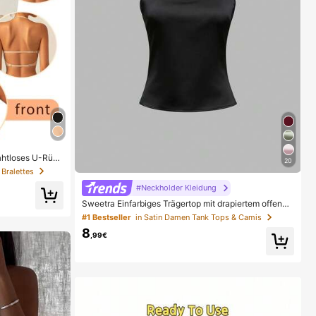
ahtloses U-Rück
20
ür verschiedene
Bralettes
ene nahtlose Unt
& elegant, ganzt
#Neckholder Kleidung
Sweetra Einfarbiges Trägertop mit drapiertem offene
m Rücken und Schleife
#1 Bestseller
in Satin Damen Tank Tops & Camis
8
,99€