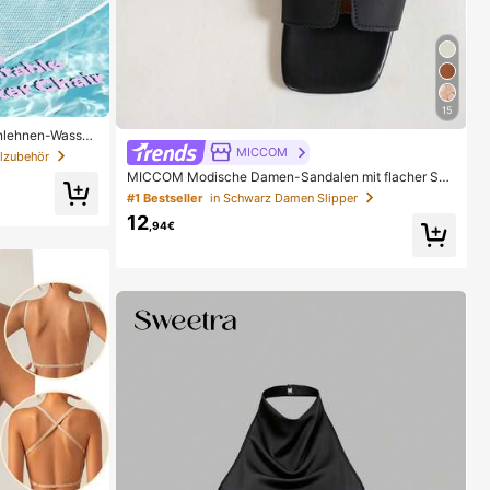
15
enlehnen-Wasser
t Out Mesh-aufb
MICCOM
lzubehör
or-Strand-Heiß
MICCOM Modische Damen-Sandalen mit flacher Soh
le, quadratischer Zehenpartie und offener Zehenparti
#1 Bestseller
in Schwarz Damen Slipper
e, vielseitig für Frühling/Sommer, neue Sandalen, lässi
12
g für den Alltag
,94€