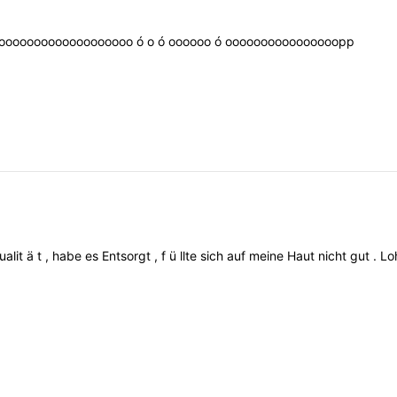
ooooooooooooooooooo
ó
o
ó
oooooo
ó
oooooooooooooooopp
ualit
ä
t
,
habe
es
Entsorgt
,
f
ü
llte
sich
auf
meine
Haut
nicht
gut
.
Lo