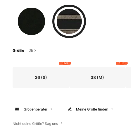
Größe
DE
1 left
2 left
36
(S)
38
(M)
Größenberater
Meine Größe finden
Nicht deine Größe? Sag uns