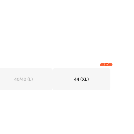
3 left
40/42
(L)
44
(XL)