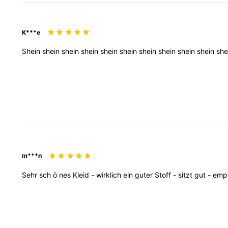
K***e
Shein
shein
shein
shein
shein
shein
shein
shein
shein
shein
she
m***n
Sehr
sch
ö
nes
Kleid
-
wirklich
ein
guter
Stoff
-
sitzt
gut
-
emp