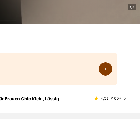
1/5
.
 Frauen Chic Kleid, Lässig
4,53
(
100+
)