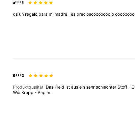
a***5
ds
un
regalo
para
mi
madre
,
es
preciosoooooooo
ó
oooooooo
9***3
Produktqualität:
Das
Kleid
ist
aus
ein
sehr
schlechter
Stoff
-
Q
Wie
Krepp
-
Papier
.