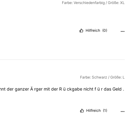
Farbe: Verschiedenfarbig / Größe: XL
Hilfreich
(0)
Farbe: Schwarz / Größe: L
hnt
der
ganzer
Ä
rger
mit
der
R
ü
ckgabe
nicht
f
ü
r
das
Geld
.
Hilfreich
(1)