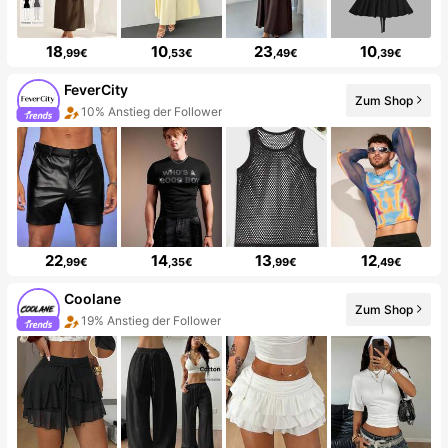
18
10
23
10
,99€
,53€
,49€
,39€
FeverCity
Zum Shop
10% Anstieg der Follower
22
14
13
12
,99€
,35€
,99€
,49€
Coolane
Zum Shop
19% Anstieg der Follower