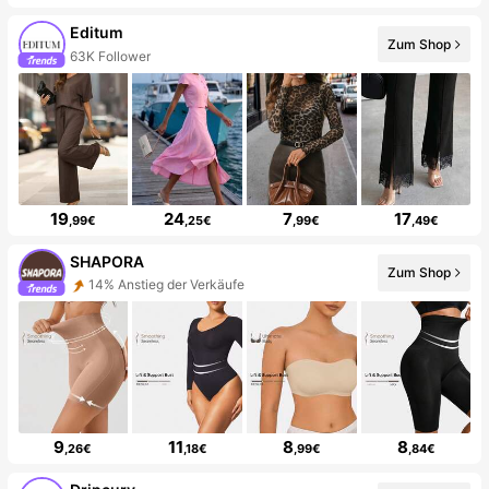
Editum
Zum Shop
63K Follower
19
24
7
17
,99€
,25€
,99€
,49€
SHAPORA
Zum Shop
14% Anstieg der Verkäufe
9
11
8
8
,26€
,18€
,99€
,84€