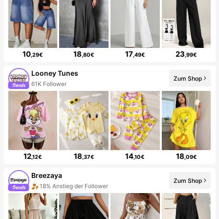
10
18
17
23
,29€
,80€
,49€
,99€
Looney Tunes
Zum Shop
61K Follower
12
18
14
18
,12€
,37€
,10€
,09€
Breezaya
Zum Shop
18% Anstieg der Follower