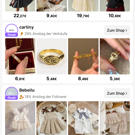
22
9
19
10
,27€
,40€
,79€
,49€
cartiny
Zum Shop
29% Anstieg der Verkäufe
6
5
8
5
,81€
,48€
,48€
,38€
Bebeilu
Zum Shop
18% Anstieg der Follower