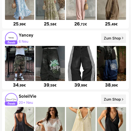
25
25
26
25
,99€
,58€
,72€
,49€
Yancey
Zum Shop
6 Neu
34
39
39
38
,99€
,59€
,99€
,99€
SoleilVie
Zum Shop
20+ Neu