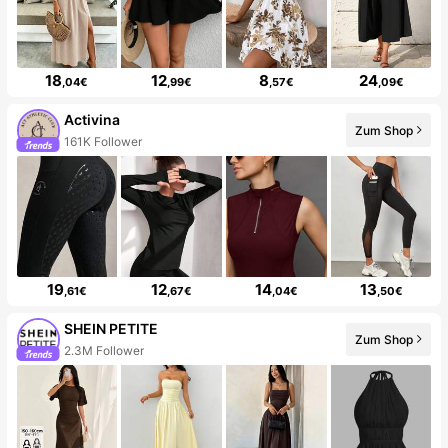
18
12
8
24
,04€
,99€
,57€
,09€
Activina
Zum Shop
161K Follower
19
12
14
13
,61€
,67€
,04€
,50€
SHEIN PETITE
Zum Shop
2.3M Follower