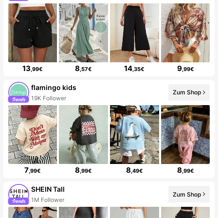
13
8
14
9
,99€
,57€
,35€
,99€
flamingo kids
Zum Shop
19K Follower
7
8
8
8
,99€
,99€
,49€
,99€
SHEIN Tall
Zum Shop
1M Follower