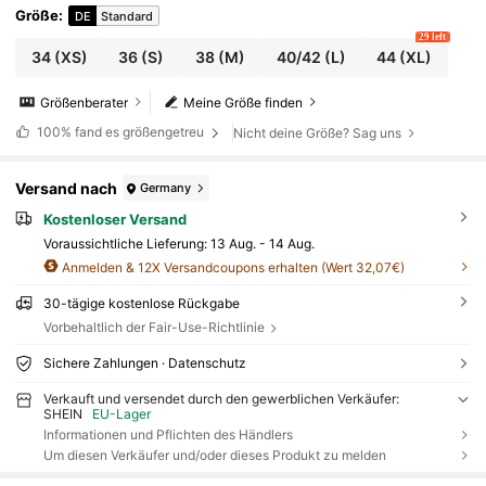
stagskleid für Frauen, gehobene Eleganz, Party-Mu
Größe
:
DE
Standard
st-Have, Weihnachtskleid, Valentinstagkleid, Silvest
29 left
erkleid, Glitzerkleid, Satinkleid
34
(XS)
36
(S)
38
(M)
40/42
(L)
44
(XL)
Größenberater
Meine Größe finden
100%
fand es größengetreu
Nicht deine Größe? Sag uns
Versand nach
Germany
Kostenloser Versand
Voraussichtliche Lieferung:
13 Aug. - 14 Aug.
Anmelden & 12X Versandcoupons erhalten (Wert 32,07€)
30-tägige kostenlose Rückgabe
Vorbehaltlich der Fair-Use-Richtlinie
Sichere Zahlungen · Datenschutz
Verkauft und versendet durch den gewerblichen Verkäufer:
SHEIN
EU-Lager
Informationen und Pflichten des Händlers
Um diesen Verkäufer und/oder dieses Produkt zu melden