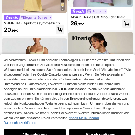
11
7
Aloruh
Aloruh Neues Off-Shoulder Kleid mi
#Elegante Soirée
t Bootsausschnitt, fließender Passfo
26
SHEIN BAE Aprikot asymmetrisches
,72€
rm, Designsinn, Geburtstags-Minikl
gerüschtes Kleid mit Schulteraussc
20
eid, Party-Cocktailkleid, vielseitig,
,99€
hnitt, figurbetontes elegantes Aben
grünes Maxikleid mit Meerjungfraue
dkleid geeignet für romantische Dat
nsaum
es, Partys, formelle Anlässe, Brautju
ngfernkleider, Sommerkleider, Teeg
esellschaft, Neujahr, Valentinstag, G
eburtstag, Frühling/Sommer
Wir verwenden Cookies und ähnliche Technologien auf unserer Website, um Ihnen den
von Ihnen angeforderten Service bereitzustellen und Ihnen das bestmögliche
Webseitenerlebnis zu bieten. Sie können jederzeit nach Ihrer Wahl "Alle ablehnen", "Alle
akzeptieren" oder Ihre Cookie-Einstellungen anpassen. Wenn Sie "Alle akzeptieren"
auswählen, werden wir alle optionalen Cookies setzen, die uns helfen, den
Datenverkehr zu analysieren, erweiterte Funktionen anzubieten und Inhalte und
Anzeigen an Ihr Einkaufserlebnis bei SHEIN anzupassen. Wenn Sie "Alle ablehnen"
auswählen, lassen Sie nur die unbedingt erforderlichen Cookies zu, die unsere Website
zum Laufen bringen. Sie können diese in den Browsereinstellungen deaktivieren, was
jedoch die Funktionalität der Website beeinträchtigen kann. Um mehr über die von uns
verwendeten Cookies zu erfahren und Ihre optionalen Cookie-Einstellungen
8
anzupassen, wählen Sie bitte "Cookies verwalten". Weitere Informationen darüber, wie
wir die von uns erfassten Daten verarbeiten,
finden Sie in unserer
3,40€ sparen
#Langes Ballkleid
Datenschutzerklärung.
Elegantes, sexy, figurbetontes Maxi
Firerie Damen hellblaues Rüschen-
kleid in Unifarbe für Damen, raffinie
Maxikleid mit hohem Kragen, rücke
Alle ablehnen
Alle akzeptieren