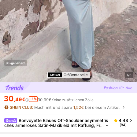
KI-generiert
Größentabelle
Artikel
1/6
30
,49€
-1%
30,99€
Keine zusätzlichen Zölle
Mach mit und spare
1,52€
bei diesem Artikel.
Bonvoyette Blaues Off-Shoulder asymmetris
4,48
ches ärmelloses Satin-Maxikleid mit Raffung, Fr
(84)
ühlingskleidung, Feiertagsparty-Karnevalskleid,
Streetwear, Clubkleid für Frauen, Abendkleid, Gebur