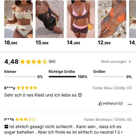
113K Follower
4,68
113K Follower
4,68
18
15
14
12
14
,99€
,99€
,49€
,99€
113K Follower
4,68
4,48
(84)
Mehr anzeigen
113K Follower
4,68
Kleiner
Richtige Größe
Größer
0%
100%
0%
K***y
Farbe: Blau / Größe: XS
113K Follower
4,68
Sehr
sch
ö
nes
Kleid
und
ich
liebe
es
😍
Hilfreich
(0)
113K Follower
4,68
I***h
Farbe: Bordeaux / Größe: XS
Ist
ehrlich
gesagt
nicht
schlecht
.
Kann
sein
,
dass
ich
es
sogar
behalten
.
Aber
ich
finde
es
ist
einfach
zu
neutral
f
ü
r
113K Follower
4,68