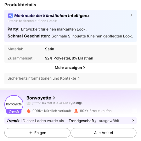
Produktdetails
Merkmale der künstlichen Intelligenz
Erstellt basierend auf den Details
Party:
Entwickelt für einen markanten Look.
Schmal Geschnitten:
Schmale Silhouette für einen gepflegten Look.
Material:
Satin
Zusammensetzung:
92% Polyester, 8% Elasthan
Mehr anzeigen
Sicherheitsinformationen und Kontakte
113K Follower
4,68
Bonvoyette
n***7
ist am Durchsuchen
113K Follower
4,68
999K+ Kürzlich verkauft
99K+ Erneut kaufen
Dieser Laden wurde als
「Trendgeschäft」
ausgewählt
113K Follower
4,68
Folgen
Alle Artikel