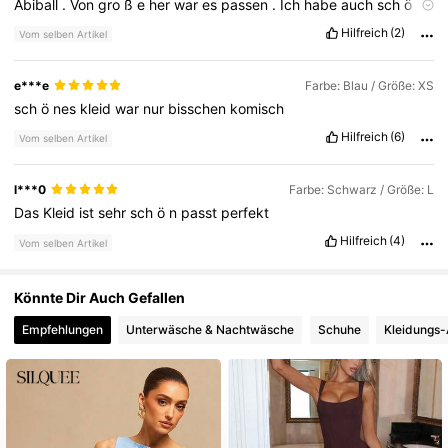
Abiball
.
Von
gro
ß
e
her
war
es
passen
.
Ich
habe
auch
sch
ö
n
und
wohl
gef
ü
hlt
.
Es
ist
einfach
zu
wenig
f
ü
r
mich
Hilfreich
(2)
Vom selben Artikel
113K Follower
4,68
e***e
Farbe: Blau / Größe: XS
sch
ö
nes
kleid
war
nur
bisschen
komisch
Hilfreich
(6)
Vom selben Artikel
l***0
Farbe: Schwarz / Größe: L
Das
Kleid
ist
sehr
sch
ö
n
passt
perfekt
Hilfreich
(4)
Vom selben Artikel
Könnte Dir Auch Gefallen
Empfehlungen
Unterwäsche & Nachtwäsche
Schuhe
Kleidungs-