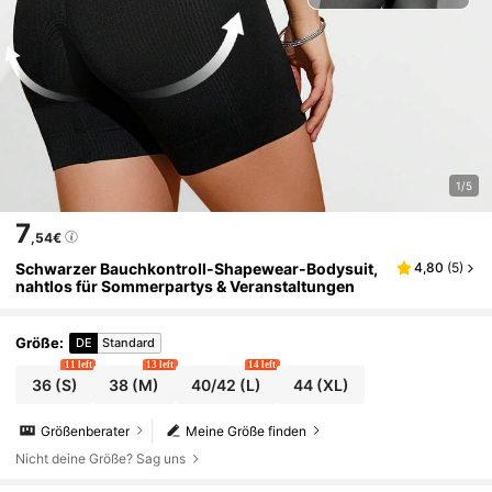
1/5
7
,54€
Schwarzer Bauchkontroll-Shapewear-Bodysuit,
4,80
(
5
)
nahtlos für Sommerpartys & Veranstaltungen
Größe
:
DE
Standard
11 left
13 left
14 left
36
(S)
38
(M)
40/42
(L)
44
(XL)
Größenberater
Meine Größe finden
Nicht deine Größe? Sag uns