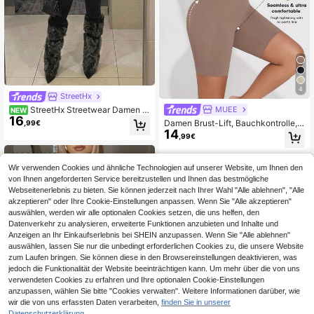
4
StreetHx
MUEE
StreetHx Streetwear Damen ei
NEW
16
nfarbiger Jumpsuit mit tiefem V-Aus
Damen Brust-Lift, Bauchkontrolle,
,99€
schnitt und langen Ärmeln
14
Po-Lift Formung Romper Shorts So
,99€
mmer
Wir verwenden Cookies und ähnliche Technologien auf unserer Website, um Ihnen den
von Ihnen angeforderten Service bereitzustellen und Ihnen das bestmögliche
Webseitenerlebnis zu bieten. Sie können jederzeit nach Ihrer Wahl "Alle ablehnen", "Alle
akzeptieren" oder Ihre Cookie-Einstellungen anpassen. Wenn Sie "Alle akzeptieren"
auswählen, werden wir alle optionalen Cookies setzen, die uns helfen, den
Datenverkehr zu analysieren, erweiterte Funktionen anzubieten und Inhalte und
Anzeigen an Ihr Einkaufserlebnis bei SHEIN anzupassen. Wenn Sie "Alle ablehnen"
auswählen, lassen Sie nur die unbedingt erforderlichen Cookies zu, die unsere Website
zum Laufen bringen. Sie können diese in den Browsereinstellungen deaktivieren, was
jedoch die Funktionalität der Website beeinträchtigen kann. Um mehr über die von uns
verwendeten Cookies zu erfahren und Ihre optionalen Cookie-Einstellungen
anzupassen, wählen Sie bitte "Cookies verwalten". Weitere Informationen darüber, wie
wir die von uns erfassten Daten verarbeiten,
finden Sie in unserer
Datenschutzerklärung.