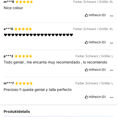
m***9
Farbe: Schwarz / Größe: XL
Nice
colour
Hilfreich
(0)
a***0
Farbe: Schwarz / Größe: XL
❤️❤️❤️❤️❤️❤️❤️❤️❤️❤️❤️❤️❤️❤️❤️❤️❤️❤️❤️
Hilfreich
(0)
p***2
Farbe: Schwarz / Größe: L
Todo
genial
,
me
encanta
muy
recomendado
,
lo
recomiendo
Hilfreich
(0)
m***7
Farbe: Schwarz / Größe: L
Precioso
!!
queda
genial
y
talla
perfecto
Hilfreich
(0)
Produktdetails