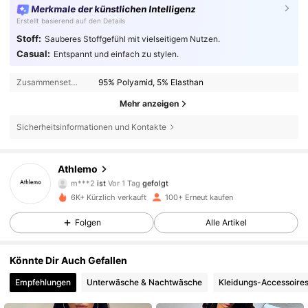
Merkmale der künstlichen Intelligenz
Erstellt basierend auf den Details
Stoff:
Sauberes Stoffgefühl mit vielseitigem Nutzen.
Casual:
Entspannt und einfach zu stylen.
Zusammensetzung:
95% Polyamid, 5% Elasthan
Mehr anzeigen
Sicherheitsinformationen und Kontakte
Athlemo
299 Follower
4,64
m***2
ist
Vor 1 Tag
gefolgt
299 Follower
4,64
6K+ Kürzlich verkauft
100+ Erneut kaufen
299 Follower
4,64
Folgen
Alle Artikel
299 Follower
4,64
Könnte Dir Auch Gefallen
299 Follower
4,64
Empfehlungen
Unterwäsche & Nachtwäsche
Kleidungs-Accessoire
299 Follower
4,64