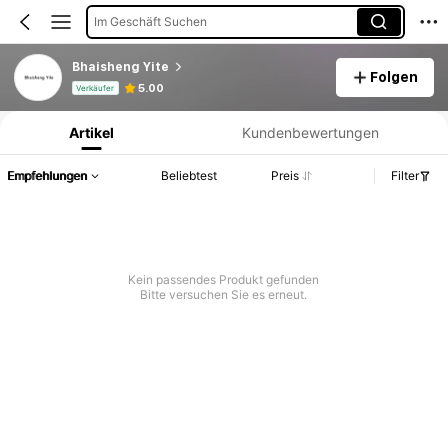
Im Geschäft Suchen
Bhaisheng Yite
Folgen
Produktinformation: Preisangabe, Verkaufs- und Lagerbestandsdetails.
5.00
Verkäufer
Artikel
Kundenbewertungen
Empfehlungen
Beliebtest
Preis
Filter
Kein passendes Produkt gefunden
Bitte versuchen Sie es erneut.