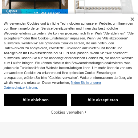
hluss, 360° Tiefenreinigung, maschi
anzenstütze, langanhaltend Kunsts
nenwaschbar, lufttrocknen, weiche
toffclips, Pflanzenstütze und Hake
s Plüschfutter, ideal für Sport- und L
n. Garten
12,59€ sparen
ässig Schuhe
Sour Lemon Bettrahmen Metallbett
Wir verwenden Cookies und ähnliche Technologien auf unserer Website, um Ihnen den
Gästebett Bettgestell aus Metall, M
88
,12€
-12%
100,71€
von Ihnen angeforderten Service bereitzustellen und Ihnen das bestmögliche
odern Jugendbett mit Lattenrost, fü
Etagenbett für Kinder mit Rutsche u
Webseitenerlebnis zu bieten. Sie können jederzeit nach Ihrer Wahl "Alle ablehnen", "Alle
r Schlafzimmer Gästezimmer 140 x
nd Treppe, robuste Holz- und Span
200 cm/Schwarz
5 übrig
akzeptieren" oder Ihre Cookie-Einstellungen anpassen. Wenn Sie "Alle akzeptieren"
plattenkonstruktion, 4-seitiges Sic
auswählen, werden wir alle optionalen Cookies setzen, die uns helfen, den
367
herheitsgeländer, Öko-Zertifizierun
,72€
Datenverkehr zu analysieren, erweiterte Funktionen anzubieten und Inhalte und
g 747, geeignet für Matratzen der G
Anzeigen an Ihr Einkaufserlebnis bei SHEIN anzupassen. Wenn Sie "Alle ablehnen"
röße 90 * 200 und 90 * 190 cm, ein
auswählen, lassen Sie nur die unbedingt erforderlichen Cookies zu, die unsere Website
fach zu montieren.
langanhaltend weiße rechteckige L
zum Laufen bringen. Sie können diese in den Browsereinstellungen deaktivieren, was
ebensmittelabdeckung, atmungsakt
12 übrig
jedoch die Funktionalität der Website beeinträchtigen kann. Um mehr über die von uns
ives feinmaschiges faltbares wasch
2
2/20 Stück tragbarer faltbarer Ventil
bares Insekten- und Staubschutz-S
verwendeten Cookies zu erfahren und Ihre optionalen Cookie-Einstellungen
,78€
ator, keine Aufladung erforderlich, tr
chutz für Haushalt & gewerbliche G
3
anzupassen, wählen Sie bitte "Cookies verwalten". Weitere Informationen darüber, wie
,88€
agbarer Mini-Ventilator mit Aufbew
astronomie
wir die von uns erfassten Daten verarbeiten,
finden Sie in unserer
ahrungstasche, faltbarer Tisch-/Par
Datenschutzerklärung.
ty-/Geburtstagsgeschenk, kleiner p
Ähnliche vorrätige Artikel anzeigen
Alle ansehen
ersönlicher Kühlventilator für Fraue
0,21€ sparen
n Zuhause/Büro/Aktivitäten
Alle ablehnen
Alle akzeptieren
Sorry, dieses Produkt ist ausverkauft.
MISNODE Polsterbett 140x190,140
/160x200 cm ,Doppelbett mit Latte
189
,96€
190,17€
Cookies verwalten
nrost, Jugendbett Erwachsenenbet
AUSVERKAUFT
1,49€ sparen
t Einfacher Aufbau,Kopfteil, skandi
navisches Erwachsenenbett,Leine
Bettgestell 160x200 cm, Modernes
n,Beige,Ohne Matratze
Polsterbettgestell, 3-Stufig Höhenv
141
,80€
-1%
143,29€
erstellbares Kopfteil, Weiß, Einfach
e Montage - Ohne Matratze