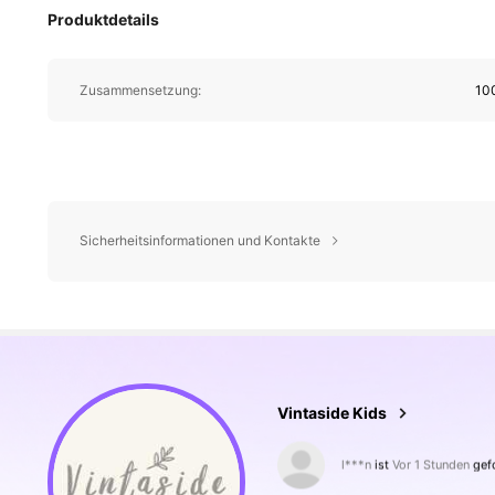
Produktdetails
Zusammensetzung:
10
Sicherheitsinformationen und Kontakte
619K Follower
4,89
Vintaside Kids
t***e
ist am Durchsuchen