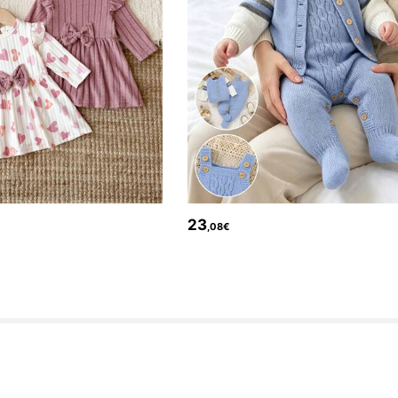
23
,08€