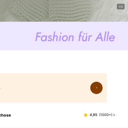
1/5
.
tzhose
4,95
(
1000+
)