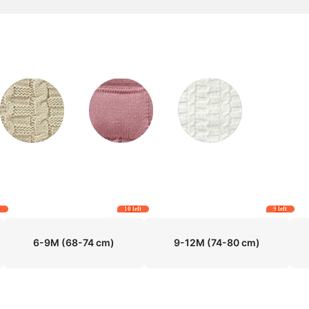
t
10 left
9 left
6-9M
(68-74 cm)
9-12M
(74-80 cm)