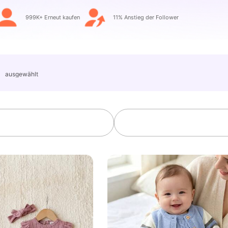
999K+ Erneut kaufen
11% Anstieg der Follower
」
ausgewählt