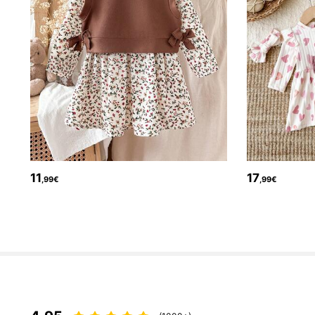
619K Follower
4,89
11
17
,99€
,99€
619K Follower
4,89