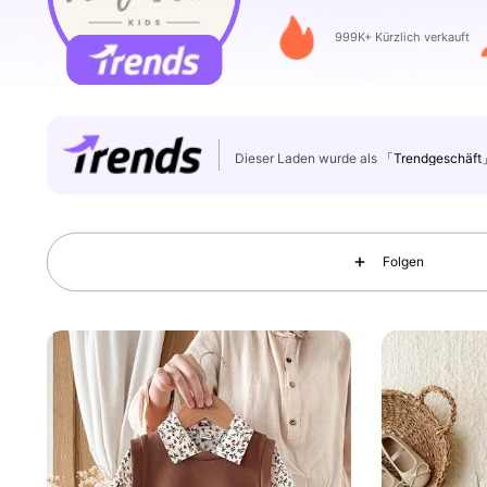
619K Follower
4,89
999K+ Kürzlich verkauft
Dieser Laden wurde als
「Trendgeschäft
619K Follower
4,89
Folgen
619K Follower
4,89