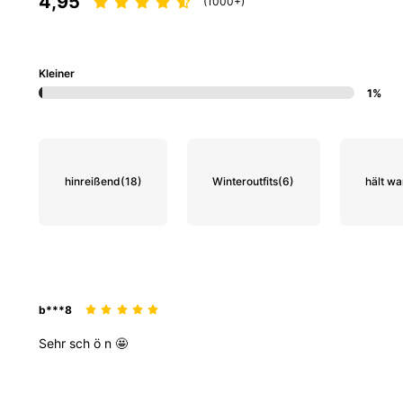
4,95
(1000+)
Kleiner
1%
619K Follower
4,89
hinreißend
(18)
Winteroutfits
(6)
hält w
619K Follower
4,89
b***8
Sehr
sch
ö
n
🤩