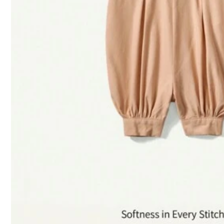
3***3
Fedele
alla
foto
,
ottima
qualit
à.
Shein
mi
stupisce
sempre
743K Follower
a***a
4,92
ωραίο...