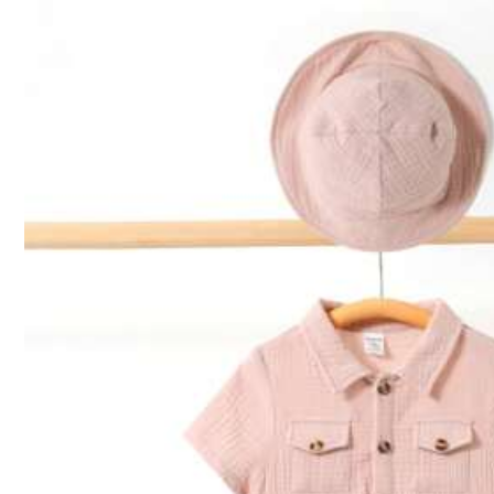
Versand nach
Germany
Kostenloser Versand
Voraussichtliche Lieferung:
18 Aug. - 21 Aug.
Anmelden & 12X Versandcoupons erhalten (Wert 32,07€)
30-tägige kostenlose Rückgabe
Vorbehaltlich der Fair-Use-Richtlinie
Sichere Zahlungen · Datenschutz
Verkauft und versendet durch den gewerblichen Verkäufer: SHE
Informationen und Pflichten des Händlers
Um diesen Verkäufer und/oder dieses Produkt zu melden
Produktdetails