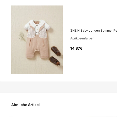
14
,87€
SHEIN Baby Jungen Sommer Pete
SHEIN Baby Jungen Sommer Peter Pan Kragen gestreifter Ku
Aprikosenfarben
14,87€
Größe
3-6M
(62-68 cm)
6-9M
(68-74 cm)
Ähnliche Artikel
Größenberater