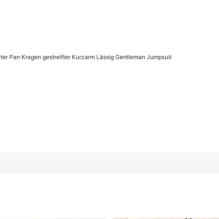
r Pan Kragen gestreifter Kurzarm Lässig Gentleman Jumpsuit
rzarm Lässig Gentleman Jumpsuit
9-12M
(74-80 cm)
12-18M
(80-86 cm)