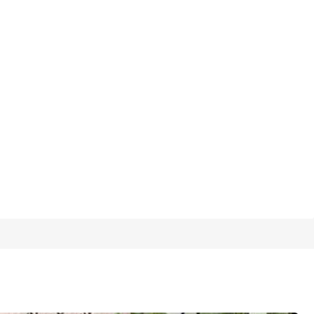
1/6
5,00
(5)
18-24M
(86-92 cm)