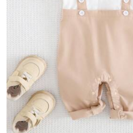
Könnte Dir Auch Gefallen
743K Follower
4,92
Empfehlungen
Haus & Wohnen
Kinde
743K Follower
4,92