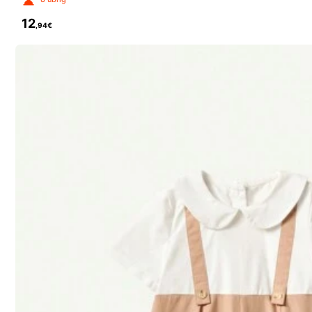
0%
12
,94€
m***8
Loved
it
’
s
elegant
m***1
❤️