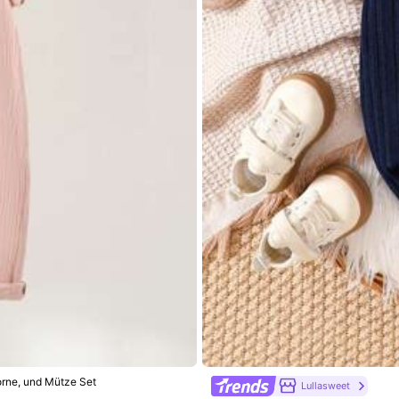
.0% Baumwolle, 5.0% Elasthan
Mehr anzeigen
rne, und Mütze Set
Lullasweet
Richtige Größe