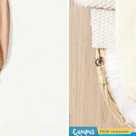
.
Lasciami
un
like
;-)