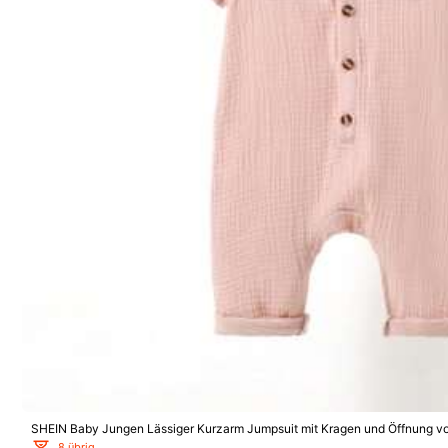
Zusammensetzung:
95
Sicherheitsinformationen und Kontakte
5,00
(5)
SHEIN Baby Jungen Lässiger Kurzarm Jumpsuit mit Kragen und Öffnung vo
Kleiner
8 übrig