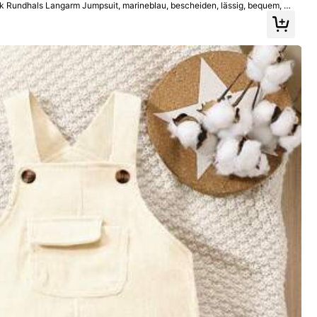
 Rundhals Langarm Jumpsuit, marineblau, bescheiden, lässig, bequem, H
40%
 Familienkleidung
Farbe: Aprikosenfarben / Größe: 9-12M
Hilfreich
(0)
Farbe: Aprikosenfarben / Größe: 3-6M
Hilfreich
(0)