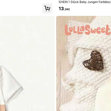
SHEIN 1 Stück Baby Jungen Farbblock
60%
erbstoutfit, strapazierfähig, passende
13
,36€