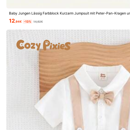
Baby Jungen Lässig Farbblock Kurzarm Jumpsuit mit Peter-Pan-Kragen u
12
,94€
-13%
14,92€
743K Follower
4,92
SHEIN Baby
r***1
bezahlt
Vor 1 Tag
r***a
ist
Vor 12 Stunden
ge
3.8M Kürzlich verkauft
743K Follower
4,92
Folgen