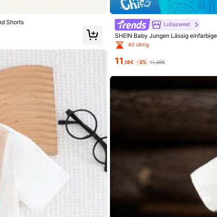
nd Shorts
Lullasweet
SHEIN Baby Jungen Lässig einfarbige
40 übrig
11
,18€
-2%
11,49€
folgt
4.1M Erneut kaufen