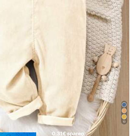
Farbe: Aprikosenfarben / Größe: 18-24M
Hilfreich
(0)
Farbe: Aprikosenfarben / Größe: 9-12M
10
0,31€ sparen