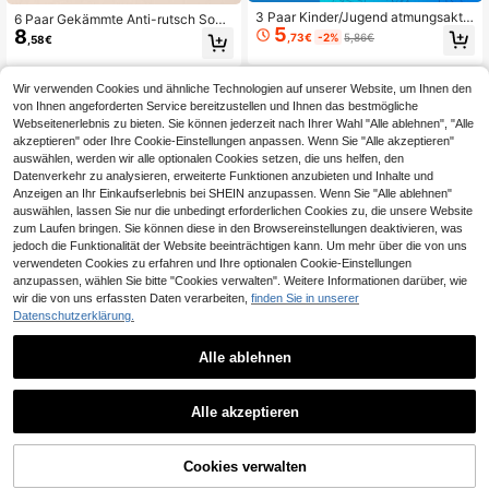
3 Paar Kinder/Jugend atmungsaktiv
6 Paar Gekämmte Anti-rutsch Sock
5
e weiche weiße Sportssocken mit l
8
en Für Baby Boden Mit Mesh Obere
,73€
-2%
5,86€
,58€
ustigem 67 Aufdruck, geeignet für d
n Gewölbestützen, Nahtlose Spitze,
en täglichen Gebrauch, tolles Gesc
ideal Zum Laufen Lernen
henk
Wir verwenden Cookies und ähnliche Technologien auf unserer Website, um Ihnen den
von Ihnen angeforderten Service bereitzustellen und Ihnen das bestmögliche
Webseitenerlebnis zu bieten. Sie können jederzeit nach Ihrer Wahl "Alle ablehnen", "Alle
akzeptieren" oder Ihre Cookie-Einstellungen anpassen. Wenn Sie "Alle akzeptieren"
auswählen, werden wir alle optionalen Cookies setzen, die uns helfen, den
Datenverkehr zu analysieren, erweiterte Funktionen anzubieten und Inhalte und
Anzeigen an Ihr Einkaufserlebnis bei SHEIN anzupassen. Wenn Sie "Alle ablehnen"
auswählen, lassen Sie nur die unbedingt erforderlichen Cookies zu, die unsere Website
zum Laufen bringen. Sie können diese in den Browsereinstellungen deaktivieren, was
jedoch die Funktionalität der Website beeinträchtigen kann. Um mehr über die von uns
verwendeten Cookies zu erfahren und Ihre optionalen Cookie-Einstellungen
anzupassen, wählen Sie bitte "Cookies verwalten". Weitere Informationen darüber, wie
wir die von uns erfassten Daten verarbeiten,
finden Sie in unserer
Datenschutzerklärung.
Alle ablehnen
6
12 Paar Kinder Unisex Schwarz Wei
6 Paar Cartoon Tier bedruckte rutsc
Alle akzeptieren
10
ß Graue Rutschfeste Grund-sportso
6
hfeste Baby- und Kleinkind-Socke
,98€
,45€
cken Mit Gepolsterter Sohle Für Tra
n, Fußbodensocken
mpolin- Und Bodenübungen
ZUM WARENKORB
Cookies verwalten
JETZT EINKAUFEN
HINZUFÜGEN