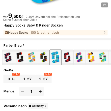
1/4
9
,50€
Von
12,40€
Unverbindliche Preisempfehlung
Keine zusätzlichen Zölle
Happy Socks Baby & Kinder Socken
Happy Socks
100 % authentisch
Farbe: Blau
Größe
17 left
16 left
0-1J
1-2Y
2-3Y
Menge:
Versand nach
Germany