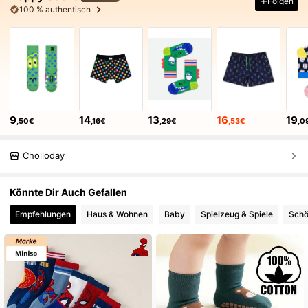
Folgen
100 % authentisch
9
14
13
16
19
,50€
,16€
,29€
,53€
,0
Cholloday
Könnte Dir Auch Gefallen
Empfehlungen
Haus & Wohnen
Baby
Spielzeug & Spiele
Schö