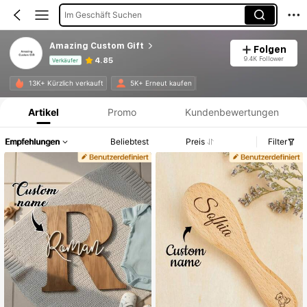
Im Geschäft Suchen
Amazing Custom Gift
Folgen
9.4K Follower
4.85
Verkäufer
Produktinformation: Preisangabe, Verkaufs- und Lagerbestandsdetails.
13K+ Kürzlich verkauft
5K+ Erneut kaufen
Artikel
Promo
Kundenbewertungen
Empfehlungen
Beliebtest
Preis
Filter