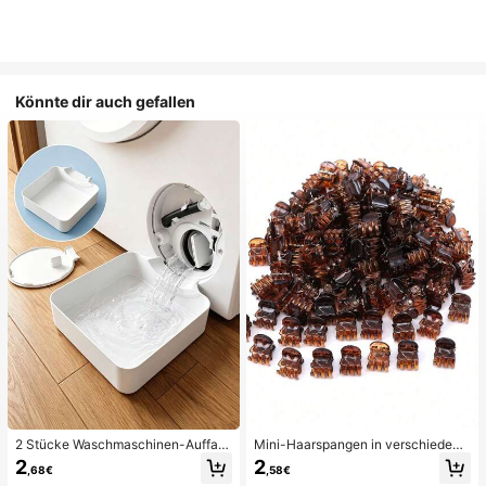
Könnte dir auch gefallen
2 Stücke Waschmaschinen-Auffan
Mini-Haarspangen in verschiedene
gwanne Tropfschale, wasserdichte
n Farben, geeignet für Frauenfrisure
2
2
,68€
,58€
Bodenschutzmatte für Waschraum,
n und dekorative Haaraccessoires,