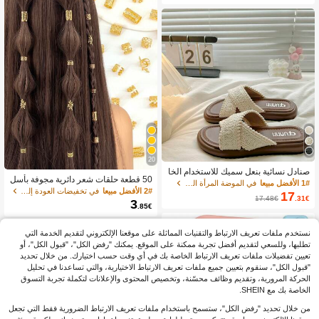
20
صنادل نسائية بنعل سميك للاستخدام الخا
50 قطعة حلقات شعر دائرية مجوفة بأسل
رجي، تصميم بسيط متقاطع، نعال شاطئي
1# الأفضل مبيعا
في الموضة المرأة الوجه يتخبط
وب بوهيمي عتيق، مناسبة للنساء والفتيا
2# الأفضل مبيعا
في تخفيضات العودة إلى المدارس إكسسوارات شعر للنساء
ة قابلة للتنفس، وصول صيفي جديد، فخام
17
ت، إكسسوارات شعر مجدولة DIY، مجوه
17.48€
.31€
ة هادئة
3
.85€
رات بأسلوب المهرجان
نستخدم ملفات تعريف الارتباط والتقنيات المماثلة على موقعنا الإلكتروني لتقديم الخدمة التي
تطلبها، وللسعي لتقديم أفضل تجربة ممكنة على الموقع. يمكنك "رفض الكل"، "قبول الكل"، أو
تعيين تفضيلات ملفات تعريف الارتباط الخاصة بك في أي وقت حسب اختيارك. من خلال تحديد
"قبول الكل"، سنقوم بتعيين جميع ملفات تعريف الارتباط الاختيارية، والتي تساعدنا في تحليل
الحركة المرورية، وتقديم وظائف محسّنة، وتخصيص المحتوى والإعلانات لتكملة تجربة التسوق
الخاصة بك مع SHEIN.
من خلال تحديد "رفض الكل"، ستسمح باستخدام ملفات تعريف الارتباط الضرورية فقط التي تجعل