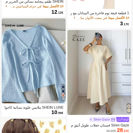
SHEIN طقم بيجامة نسائي من الحرير م
كون من قميص كامي بشريط دانتيل وقل
1# الأفضل مبيعا
في حزام السباغيتي ملابس نوم نسائية
ب وشورت مضلع باللون الوردي
12
.12€
1 قطعة قبعة نوم فاخرة من الساتان مع ر
بطة قابلة للتعديل - قبعة خفيفة الوزن للعن
1# الأفضل مبيعا
في متعدد الألوان مناشف الشعر
اية بالشعر المجعد/المضفر/الطبيعي، متوف
3
.17€
رة بألوان متعددة، ضرورية للعناية بالشعر
ليلاً، ناعمة وذات ملاءمة وثيقة للشعر، منت
جات وإكسسوارات صالون الحلاقة، جمالي
ة
20
SHEIN LUNE ملابس علوية نسائية كاجوا
10
ل بأكمام واسعة وأربطة على الأساور
.99€
Siren Gaze
Siren Gaze فستان حفلات طويل أنيق م
28
خصر بالخصر من الجاكار للنساء
28.49€
.21€