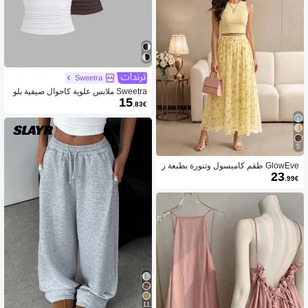
Sweetra
Sweetra ملابس علوية كاجوال صيفية بلو
15
ن أحادي للسيدات
.83€
5
GlowEve طقم كاميسول وتنورة بطبعة ز
23
هور صفراء أنيقة وكاجوال
.99€
11