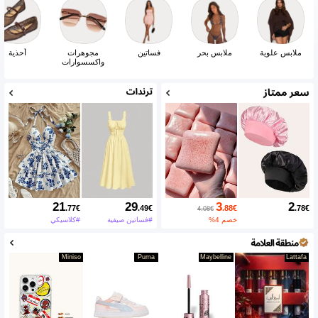
ملابس علوية
ملابس بحر
فساتين
مجوهرات
أحذية
واكسسوارات
21
29
3
2
.77
€
.49
€
.88
€
.78
€
4.08€
خصم 4%
#فساتين صيفية
#كلاسيكي
Miniso
Puma
Maybelline
Lattafa