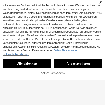
Wir verwenden Cookies und ähnliche Technologien auf unserer Website, um Ihnen den
von Ihnen angeforderten Service bereitzustellen und Ihnen das bestmögliche
Webseitenerlebnis zu bieten. Sie können jederzeit nach Ihrer Wahl "Alle ablehnen", "Alle
akzeptieren" oder Ihre Cookie-Einstellungen anpassen. Wenn Sie "Alle akzeptieren"
auswählen, werden wir alle optionalen Cookies setzen, die uns helfen, den
Datenverkehr zu analysieren, erweiterte Funktionen anzubieten und Inhalte und
SCOTCH
Anzeigen an Ihr Einkaufserlebnis bei SHEIN anzupassen. Wenn Sie "Alle ablehnen"
Scotch C18 Klebebandabroller, Mint
auswählen, lassen Sie nur die unbedingt erforderlichen Cookies zu, die unsere Website
grün + 1 Rolle Scotch Magic Invisibl
19 übrig
zum Laufen bringen. Sie können diese in den Browsereinstellungen deaktivieren, was
0,19€ sparen
e Tape 19 mm x 33 m – Nachfüllbar
16
jedoch die Funktionalität der Website beeinträchtigen kann. Um mehr über die von uns
er Abroller für Schule, Zuhause und
,91€
-5%
17,80€
6/12 Rollen transparentes Klebeban
verwendeten Cookies zu erfahren und Ihre optionalen Cookie-Einstellungen
Büro
d zum Nachfüllen, 0,7 Zoll x 1102 Z
5
anzupassen, wählen Sie bitte "Cookies verwalten". Weitere Informationen darüber, wie
,49€
-3%
5,68€
oll transparentes Packband für Zuh
wir die von uns erfassten Daten verarbeiten,
finden Sie in unserer
ause, Büro, Schule, Geschäft und G
Datenschutzerklärung.
eschenkverpackungen
Alle ablehnen
Alle akzeptieren
Cookies verwalten
ZUM WARENKORB HINZUFÜGEN