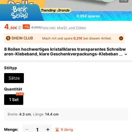
0,05€ sparen
4
-1%
4,35€
,30€
Preis inkl. MwSt. und Zöllen
Mach mit und spare
0,21€
bei diesem Artikel.
8 Rollen hochwertiges kristallklares transparentes Schreibw
aren-Klebeband, klare Geschenkverpackungs-Klebeban
d-Nachfüllrolle für Spender, Geschenkverpackungs-Kleb
eband für Büro, Schule und Zuhause
Stiltyp
Sätze
Quantität
9 left
1 Set
Breite
:
4.3 cm
Länge
:
14.4 cm
Menge:
9 übrig