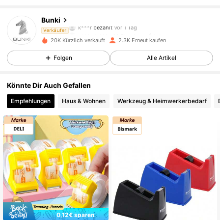
1.7K Follower
4,91
Bunki
k***r
bezahlt
Vor 1 Tag
g***o
ist
Vor 14 Stunden
gefolgt
Verkäufer
20K Kürzlich verkauft
2.3K Erneut kaufen
1.7K Follower
4,91
Folgen
Alle Artikel
1.7K Follower
4,91
Könnte Dir Auch Gefallen
Empfehlungen
Haus & Wohnen
Werkzeug & Heimwerkerbedarf
1.7K Follower
4,91
1.7K Follower
4,91
1.7K Follower
4,91
1.7K Follower
4,91
0,12€ sparen