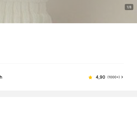
1/8
ch
4,90
(1000+)