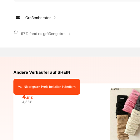
Größenberater
97%
fand es größengetreu
Andere Verkäufer auf SHEIN
Niedrigster Preis bei allen Händlern
4
,81€
4,88€