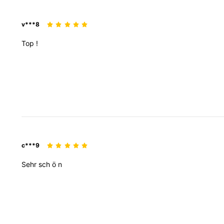
v***8
Top
!
c***9
Sehr
sch
ö
n