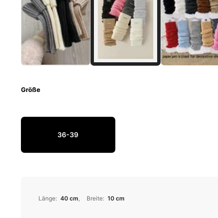
Größe
36-39
Länge
:
40 cm
Breite
:
10 cm