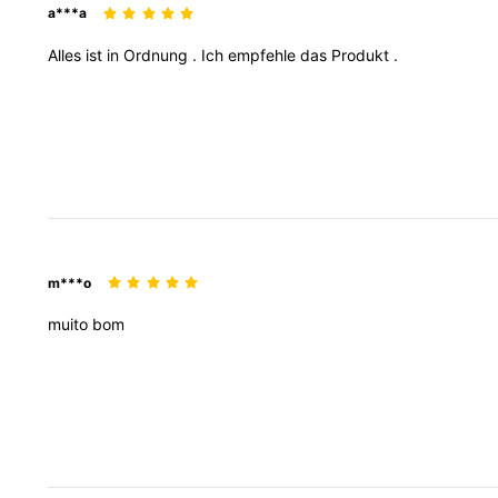
a***a
Alles
ist
in
Ordnung
.
Ich
empfehle
das
Produkt
.
m***o
muito
bom