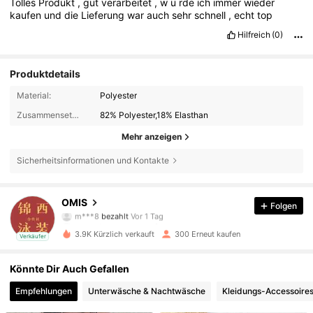
Tolles
Produkt
,
gut
verarbeitet
,
w
ü
rde
ich
immer
wieder
kaufen
und
die
Lieferung
war
auch
sehr
schnell
,
echt
top
Hilfreich
(0)
Produktdetails
Material:
Polyester
Zusammensetzung:
82% Polyester,18% Elasthan
Mehr anzeigen
Sicherheitsinformationen und Kontakte
128 Follower
4,89
OMIS
Folgen
m***8
bezahlt
Vor 1 Tag
d***4
ist
Vor 1 Tag
gefolgt
128 Follower
4,89
3.9K Kürzlich verkauft
300 Erneut kaufen
Verkäufer
128 Follower
4,89
Könnte Dir Auch Gefallen
Empfehlungen
Unterwäsche & Nachtwäsche
Kleidungs-Accessoire
128 Follower
4,89