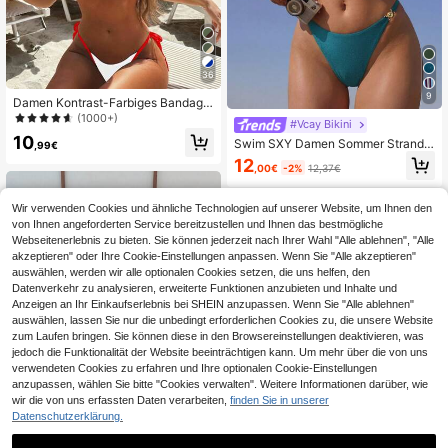
36
9
Damen Kontrast-Farbiges Bandage
Sexy Bikini Bademode Set, Strand
(1000+)
#Vcay Bikini
Urlaub Vacation Split Bademode So
10
Swim SXY Damen Sommer Strand s
mmer
,99€
exy Urlaub Metallzubehör Spaghett
12
,00€
-2%
12,37€
i-Träger String Sexy Bikini Set
Wir verwenden Cookies und ähnliche Technologien auf unserer Website, um Ihnen den
von Ihnen angeforderten Service bereitzustellen und Ihnen das bestmögliche
Webseitenerlebnis zu bieten. Sie können jederzeit nach Ihrer Wahl "Alle ablehnen", "Alle
akzeptieren" oder Ihre Cookie-Einstellungen anpassen. Wenn Sie "Alle akzeptieren"
auswählen, werden wir alle optionalen Cookies setzen, die uns helfen, den
Datenverkehr zu analysieren, erweiterte Funktionen anzubieten und Inhalte und
Anzeigen an Ihr Einkaufserlebnis bei SHEIN anzupassen. Wenn Sie "Alle ablehnen"
auswählen, lassen Sie nur die unbedingt erforderlichen Cookies zu, die unsere Website
zum Laufen bringen. Sie können diese in den Browsereinstellungen deaktivieren, was
jedoch die Funktionalität der Website beeinträchtigen kann. Um mehr über die von uns
verwendeten Cookies zu erfahren und Ihre optionalen Cookie-Einstellungen
Ähnliche vorrätige Artikel anzeigen
Alle ansehen
anzupassen, wählen Sie bitte "Cookies verwalten". Weitere Informationen darüber, wie
wir die von uns erfassten Daten verarbeiten,
finden Sie in unserer
Datenschutzerklärung.
34