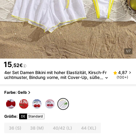
1/7
15
,52€
4er Set Damen Bikini mit hoher Elastizität, Kirsch-Fr
4,87
uchtmuster, Bindung vorne, mit Cover-Up, süße
(100+)
r & niedlicher Stil für Urlaub, Party, Sommerstra
ndurlaub
Farbe: Gelb
Größe
:
DE
Standard
36
(S)
38
(M)
40/42
(L)
44
(XL)