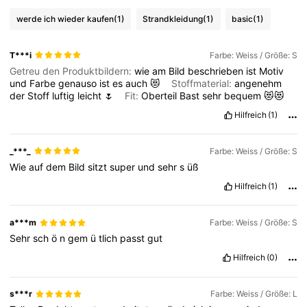
werde ich wieder kaufen
(1)
Strandkleidung
(1)
basic
(1)
T***i
Farbe: Weiss / Größe: S
Getreu den Produktbildern:
wie
am
Bild
beschrieben
ist
Motiv
und
Farbe
genauso
ist
es
auch
😻
Stoffmaterial:
angenehm
der
Stoff
luftig
leicht
🌷
Fit:
Oberteil
Bast
sehr
bequem
😻😻
Hilfreich
(1)
_***_
Farbe: Weiss / Größe: S
Wie
auf
dem
Bild
sitzt
super
und
sehr
s
üß
Hilfreich
(1)
a***m
Farbe: Weiss / Größe: S
Sehr
sch
ö
n
gem
ü
tlich
passt
gut
Hilfreich
(0)
s***r
Farbe: Weiss / Größe: L