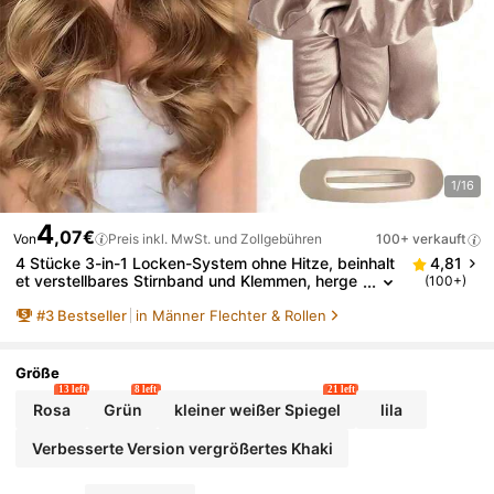
1/16
4
,07€
Von
Preis inkl. MwSt. und Zollgebühren
100+ verkauft
4 Stücke 3-in-1 Locken-System ohne Hitze, beinhalt
4,81
et verstellbares Stirnband und Klemmen, herge
(100+)
stellt aus hochwertigem Maulbeerseide und Sat
#
3
Bestseller
in Männer Flechter & Rollen
in, inklusive Samt-Aufbewahrungstasche, Übernach
t-Locken-Technologie ohne Hitze für natürliche Well
en, voluminöse Locken und schonende Frisur, ideal f
ür die Nacht, Reisen und als luxuriöses Haarpflege-
Größe
Geschenk
13 left
8 left
21 left
Rosa
Grün
kleiner weißer Spiegel
lila
Verbesserte Version vergrößertes Khaki