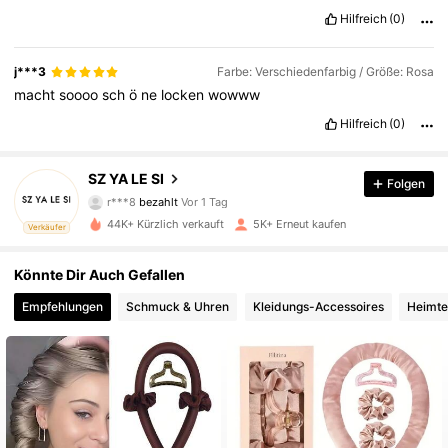
Hilfreich
(0)
j***3
Farbe: Verschiedenfarbig / Größe: Rosa
macht
soooo
sch
ö
ne
locken
wowww
Hilfreich
(0)
3.2K Follower
4,80
SZ YA LE SI
Folgen
r***8
bezahlt
Vor 1 Tag
e***4
ist
Vor 1 Tag
gefolgt
3.2K Follower
4,80
44K+ Kürzlich verkauft
5K+ Erneut kaufen
Verkäufer
3.2K Follower
4,80
Könnte Dir Auch Gefallen
Empfehlungen
Schmuck & Uhren
Kleidungs-Accessoires
Heimtex
3.2K Follower
4,80
3.2K Follower
4,80
3.2K Follower
4,80