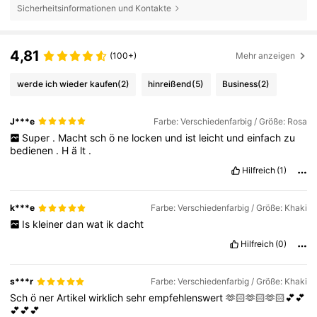
Sicherheitsinformationen und Kontakte
4,81
(100+)
Mehr anzeigen
werde ich wieder kaufen
(2)
hinreißend
(5)
Business
(2)
J***e
Farbe: Verschiedenfarbig / Größe: Rosa
Super
.
Macht
sch
ö
ne
locken
und
ist
leicht
und
einfach
zu
bedienen
.
H
ä
lt
.
Hilfreich
(1)
k***e
Farbe: Verschiedenfarbig / Größe: Khaki
Is
kleiner
dan
wat
ik
dacht
Hilfreich
(0)
s***r
Farbe: Verschiedenfarbig / Größe: Khaki
Sch
ö
ner
Artikel
wirklich
sehr
empfehlenswert
🫶🏻🫶🏻🫶🏻💕💕
💕💕💕