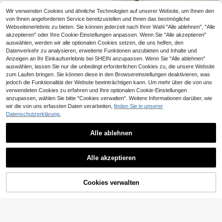
aum Schlaf Locken Haarband, Schl
ne Hitze für die Nacht, Lockenprod
af Locken Werkzeug Set, Einfache
ukte und Lockenwickler für sanfte,
Wir verwenden Cookies und ähnliche Technologien auf unserer Website, um Ihnen den
Locken Werkzeuge, Badezimmer L
natürliche Wellen und Styling über
von Ihnen angeforderten Service bereitzustellen und Ihnen das bestmögliche
ockenstab, Wellen, Hitzefrei Locke
Nacht, Lockenwickler, Locken ohn
Webseitenerlebnis zu bieten. Sie können jederzeit nach Ihrer Wahl "Alle ablehnen", "Alle
n, Friseur Zubehör, Schönheitssalon
e Hitze, Lockenwickler, Haarproduk
akzeptieren" oder Ihre Cookie-Einstellungen anpassen. Wenn Sie "Alle akzeptieren"
te und Accessoires, Wellen ohne Hit
auswählen, werden wir alle optionalen Cookies setzen, die uns helfen, den
ze, Reiseutensilien, Frisur, Friseur, L
ocken, Lockenwickler, Locken ohn
Datenverkehr zu analysieren, erweiterte Funktionen anzubieten und Inhalte und
e Hitze, Lockenwickler, Lockenwic
Anzeigen an Ihr Einkaufserlebnis bei SHEIN anzupassen. Wenn Sie "Alle ablehnen"
kler, Lockenwickler, Lockenwerkze
auswählen, lassen Sie nur die unbedingt erforderlichen Cookies zu, die unsere Website
uge, Lockenwickler, Lockendiffuso
zum Laufen bringen. Sie können diese in den Browsereinstellungen deaktivieren, was
r, Haare, Reisen, Haarprodukte, Haa
jedoch die Funktionalität der Website beeinträchtigen kann. Um mehr über die von uns
rwerkzeuge, Haarzubehör, Friseur,
verwendeten Cookies zu erfahren und Ihre optionalen Cookie-Einstellungen
Friseurzubehör, Friseursalon, Friseu
anzupassen, wählen Sie bitte "Cookies verwalten". Weitere Informationen darüber, wie
rausrüstung
wir die von uns erfassten Daten verarbeiten,
finden Sie in unserer
1/5 Stücke Leoparden-Muster Hitz
Datenschutzerklärung.
efrei Lockenstäbe Set Keine Hitze
4
,08€
Schlaf Haarwickler + Satin Haube f
ür Frauen, Übernacht Wellen ohne S
Alle ablehnen
chäden, Satin Schlafkappe für Schl
0,02€ sparen
afenszeit &, Reise Urlaubsartikel, H
aarkräusler, Lockiges Haar Bürste,
1 Stück extra-lange 1,6m Hitzefrei L
Wickler, Lockiges Haar Produkte, Fr
Alle akzeptieren
ockenwickler mit elastischen Bänd
4
iseur, Haarkräusler
,61€
4,63€
ern - Keine Hitze Über Nacht/Kurze
Zeit Lockenwickler für voluminöse
Wellen, Textur, für empfindliche Kop
ZUM WARENKORB
Cookies verwalten
JETZT EINKAUFEN
fhaut und alle Haartypen von Fraue
HINZUFÜGEN
n