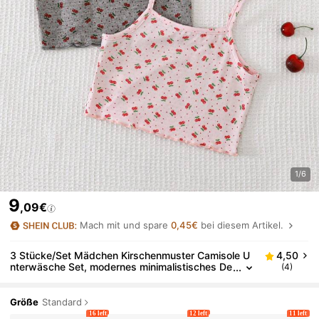
1/6
9
,09€
Mach mit und spare
0,45€
bei diesem Artikel.
3 Stücke/Set Mädchen Kirschenmuster Camisole U
4,50
nterwäsche Set, modernes minimalistisches De
(4)
sign in Pink, Weiß und Schwarz
Größe
Standard
16 left
12 left
11 left