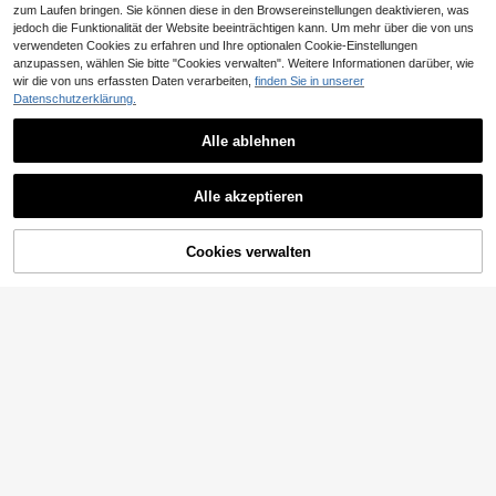
zum Laufen bringen. Sie können diese in den Browsereinstellungen deaktivieren, was
jedoch die Funktionalität der Website beeinträchtigen kann. Um mehr über die von uns
verwendeten Cookies zu erfahren und Ihre optionalen Cookie-Einstellungen
anzupassen, wählen Sie bitte "Cookies verwalten". Weitere Informationen darüber, wie
wir die von uns erfassten Daten verarbeiten,
finden Sie in unserer
10
Datenschutzerklärung.
4 Stücke/Packung Mädchen Weich
e, bequeme, süße Orange Muster Sl
9
Alle ablehnen
,60€
ips
26
SHEIN Kleine Mädchen Einfaches B
Alle akzeptieren
equemes Weiches Strukturiertes St
14
,47€
off Schleife Dekoration Einfarbig Lä
ssig Tanktop + Leggings 3-teiliges
Set, Geeignet für Frühling/Sommer
Cookies verwalten
ZUM WARENKORB HINZUFÜGEN
KINDER, Alle Jahreszeiten
7