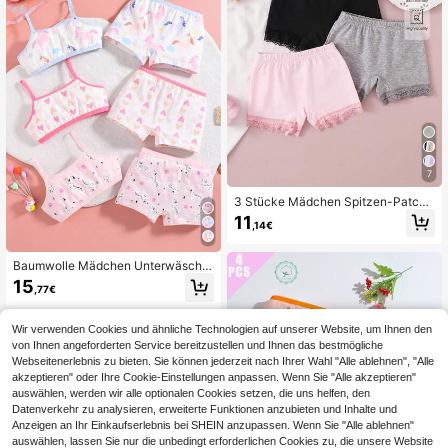
7
3 Stücke Mädchen Spitzen-Patch
work Reine Baumwolle Einfarbig Be
11
,14€
queme Weiche Hipster Höschen, Da
s beste Geschenk für Mädchen
Baumwolle Mädchen Unterwäsche
und Höschen mit niedlichen Einhorn
15
,77€
- und Flamingomotiven, 3er-Set, für
Kleine Mädchen/Schulmädchen
Wir verwenden Cookies und ähnliche Technologien auf unserer Website, um Ihnen den
von Ihnen angeforderten Service bereitzustellen und Ihnen das bestmögliche
Webseitenerlebnis zu bieten. Sie können jederzeit nach Ihrer Wahl "Alle ablehnen", "Alle
akzeptieren" oder Ihre Cookie-Einstellungen anpassen. Wenn Sie "Alle akzeptieren"
auswählen, werden wir alle optionalen Cookies setzen, die uns helfen, den
Datenverkehr zu analysieren, erweiterte Funktionen anzubieten und Inhalte und
Anzeigen an Ihr Einkaufserlebnis bei SHEIN anzupassen. Wenn Sie "Alle ablehnen"
auswählen, lassen Sie nur die unbedingt erforderlichen Cookies zu, die unsere Website