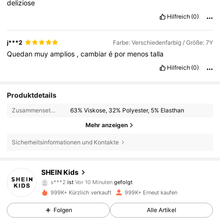
deliziose
Hilfreich
(0)
j***2
Farbe: Verschiedenfarbig / Größe: 7Y
Quedan
muy
amplios
,
cambiar
é
por
menos
talla
Hilfreich
(0)
Produktdetails
Zusammensetzung:
63% Viskose, 32% Polyester, 5% Elasthan
Mehr anzeigen
Sicherheitsinformationen und Kontakte
808K Follower
4,89
SHEIN Kids
s***2
ist
Vor 10 Minuten
gefolgt
r***3
ist am Durchsuchen
808K Follower
4,89
999K+ Kürzlich verkauft
999K+ Erneut kaufen
Folgen
Alle Artikel