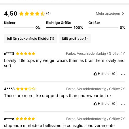
4,50
(4)
Mehr anzeigen
Kleiner
Richtige Größe
Größer
0%
100%
0%
toll für rückenfreie Kleider
(1)
fällt groß aus
(1)
n***8
Farbe: Verschiedenfarbig / Größe: 4Y
Lovely
little
tops
my
we
girl
wears
them
as
bras
there
lovely
and
soft
Hilfreich
(0)
4***8
Farbe: Verschiedenfarbig / Größe: 7Y
These
are
more
like
cropped
tops
than
underwear
but
ok
Hilfreich
(0)
c***e
Farbe: Verschiedenfarbig / Größe: 7Y
stupende
morbide
e
bellissime
le
consiglio
sono
veramente