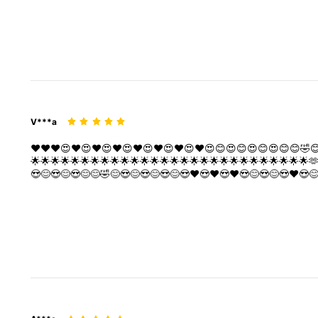
V***a
❤️❤️❤️😍❤️😍❤️😍❤️😍❤️😍❤️😍❤️😍❤️😍😊😍😊😍😊😍😊😊🤣
🌟🌟🌟🌟🌟🌟🌟🌟🌟🌟🌟🌟🌟🌟🌟🌟🌟🌟🌟🌟🌟🌟🌟🌟🌟🌟🌟🌟
😍😊😍😊😍😊😊🤣😊😍😊😍😊😍😊😍❤️😍❤️😍❤️😍😊😍😊😍❤️😍
🌟🌟🌟🌟🌟🌟🫶🌟👌👌👌👌👌👌👌👌👌👌👌👌👌👌👌👌👌👌👌👌
😊😍😊😍❤️😍😊😍😊😊😍❤️😍❤️😍❤️😍❤️😍❤️😍❤️😍❤️😍❤️😍❤️
👌👌👌👌👌👌👌👌👌👌👌👌👌👌👌👌👌👌👌❤️❤️❤️❤️❤️❤️❤️