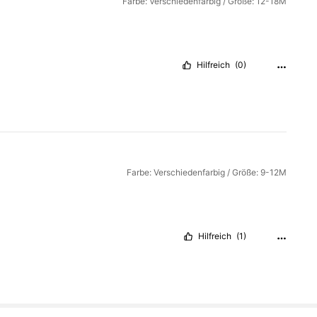
Farbe: Verschiedenfarbig / Größe: 12-18M
Hilfreich
(0)
Farbe: Verschiedenfarbig / Größe: 9-12M
Hilfreich
(1)