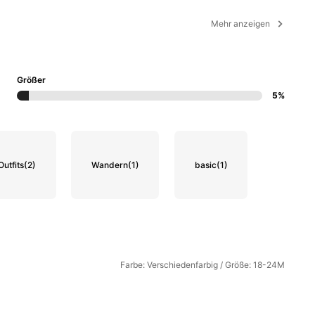
Mehr anzeigen
Größer
5%
utfits
(2)
Wandern
(1)
basic
(1)
Farbe: Verschiedenfarbig / Größe: 18-24M