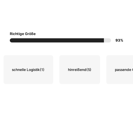
Richtige Größe
93%
schnelle Logistik
(1)
hinreißend
(5)
passende O