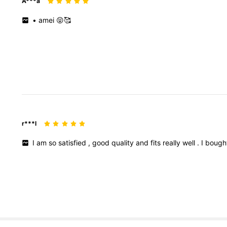
A***a
•
amei
😝🥰
r***l
I
am
so
satisfied
,
good
quality
and
fits
really
well
.
I
bough