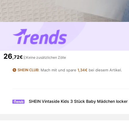
26
,72€
Keine zusätzlichen Zölle
Mach mit und spare
1,34€
bei diesem Artikel.
SHEIN Vintaside Kids 3 Stück Baby Mädchen locker 