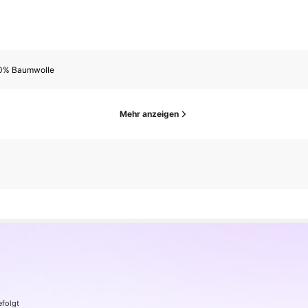
0% Baumwolle
Mehr anzeigen
folgt