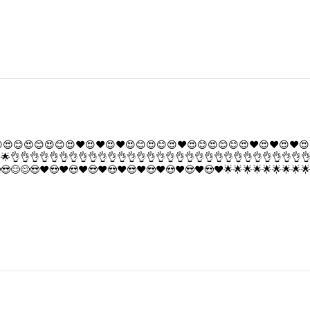
😍😊😍😊😍😊😍❤️😍❤️😍❤️😍😊😍😊😍❤️😍😊😍😊😊😍❤️😍❤️😍❤️😍❤
🌟👌👌👌👌👌👌👌👌👌👌👌👌👌👌👌👌👌👌👌👌👌👌👌👌👌👌👌👌👌👌
😍😊😊😍❤️😍❤️😍❤️😍❤️😍❤️😍❤️😍❤️😍❤️😍❤️😍❤️🌟🌟🌟🌟🌟🌟🌟🌟
👌👌👌👌👌👌👌👌👌👌👌👌❤️❤️❤️❤️❤️❤️❤️❤️❤️❤️😍❤️😍❤️😍❤️😍❤️😍❤
❤️🌟🌟🌟🌟🌟🌟🌟🌟🌟🌟🌟🌟🌟🌟🌟🌟🌟🌟🌟🌟🌟🌟🌟🌟🌟🌟🌟🌟🌟🌟