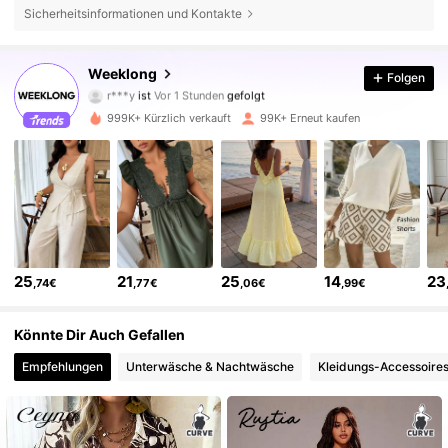
Sicherheitsinformationen und Kontakte
87K Follower
4,72
Weeklong
Folgen
r***y
ist
Vor 1 Stunden
gefolgt
m***h
ist am Durchsuchen
87K Follower
4,72
999K+ Kürzlich verkauft
99K+ Erneut kaufen
87K Follower
4,72
87K Follower
4,72
25
21
25
14
23
,74€
,77€
,06€
,99€
87K Follower
4,72
Könnte Dir Auch Gefallen
87K Follower
4,72
Empfehlungen
Unterwäsche & Nachtwäsche
Kleidungs-Accessoire
87K Follower
4,72