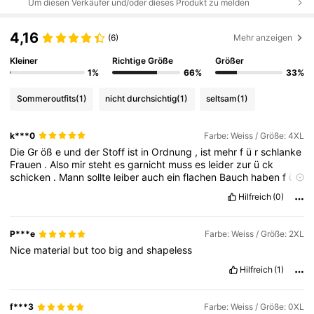
Um diesen Verkäufer und/oder dieses Produkt zu melden
4,16
(6)
Mehr anzeigen
Kleiner
Richtige Größe
Größer
1%
66%
33%
Sommeroutfits
(1)
nicht durchsichtig
(1)
seltsam
(1)
k***0
Farbe: Weiss / Größe: 4XL
Die
Gr
öß
e
und
der
Stoff
ist
in
Ordnung
,
ist
mehr
f
ü
r
schlanke
Frauen
.
Also
mir
steht
es
garnicht
muss
es
leider
zur
ü
ck
schicken
.
Mann
sollte
leiber
auch
ein
flachen
Bauch
haben
f
ü
r
diesen
2
Teiler
.
Aber
das
kann
jeder
f
ü
r
sich
entscheiden
.
Hilfreich
(0)
P***e
Farbe: Weiss / Größe: 2XL
Nice
material
but
too
big
and
shapeless
Hilfreich
(1)
f***3
Farbe: Weiss / Größe: 0XL