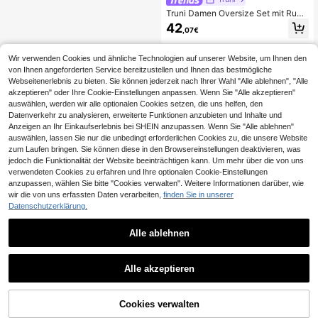
Truni Damen Oversize Set mit Rund
halsausschnitt, locker sitzende Taill
42
,07€
e mit elastischem Detail, geeignet f
ür Urlaub, Nachmittagstee, Hochzei
tssaison, Strandkreuzfahrt, Städter
Wir verwenden Cookies und ähnliche Technologien auf unserer Website, um Ihnen den
eise, Boho-Urlaub, Musikfestival, St
von Ihnen angeforderten Service bereitzustellen und Ihnen das bestmögliche
randmode, Ostern, elegante Kleidun
Webseitenerlebnis zu bieten. Sie können jederzeit nach Ihrer Wahl "Alle ablehnen", "Alle
g, Urlaubsoutfit, Konzertoutfit, tropi
sche Resortmode, Urlaubsoutfit, Bo
akzeptieren" oder Ihre Cookie-Einstellungen anpassen. Wenn Sie "Alle akzeptieren"
ho-Stil Kleidung, geeignet für Frühli
auswählen, werden wir alle optionalen Cookies setzen, die uns helfen, den
ng, Sommer und Herbst
Datenverkehr zu analysieren, erweiterte Funktionen anzubieten und Inhalte und
Anzeigen an Ihr Einkaufserlebnis bei SHEIN anzupassen. Wenn Sie "Alle ablehnen"
auswählen, lassen Sie nur die unbedingt erforderlichen Cookies zu, die unsere Website
zum Laufen bringen. Sie können diese in den Browsereinstellungen deaktivieren, was
jedoch die Funktionalität der Website beeinträchtigen kann. Um mehr über die von uns
verwendeten Cookies zu erfahren und Ihre optionalen Cookie-Einstellungen
anzupassen, wählen Sie bitte "Cookies verwalten". Weitere Informationen darüber, wie
wir die von uns erfassten Daten verarbeiten,
finden Sie in unserer
Datenschutzerklärung.
Alle ablehnen
Alle akzeptieren
ZUM WARENKORB
Cookies verwalten
JETZT EINKAUFEN
HINZUFÜGEN