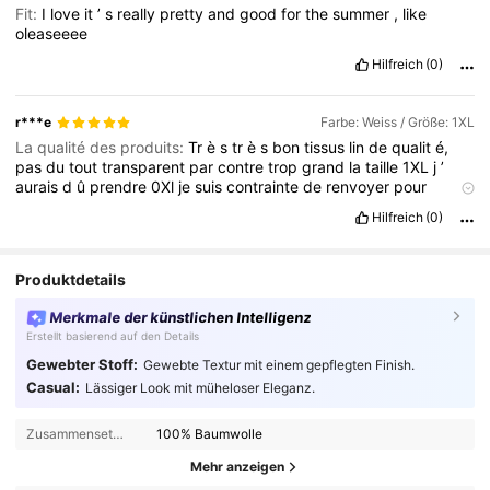
Fit:
I
love
it
’
s
really
pretty
and
good
for
the
summer
,
like
oleaseeee
Hilfreich
(0)
r***e
Farbe: Weiss / Größe: 1XL
La qualité des produits:
Tr
è
s
tr
è
s
bon
tissus
lin
de
qualit
é,
pas
du
tout
transparent
par
contre
trop
grand
la
taille
1XL
j
’
aurais
d
û
prendre
0Xl
je
suis
contrainte
de
renvoyer
pour
prendre
une
taille
qui
me
va
Hilfreich
(0)
Produktdetails
Merkmale der künstlichen Intelligenz
Erstellt basierend auf den Details
Gewebter Stoff:
Gewebte Textur mit einem gepflegten Finish.
Casual:
Lässiger Look mit müheloser Eleganz.
Zusammensetzung:
100% Baumwolle
Mehr anzeigen