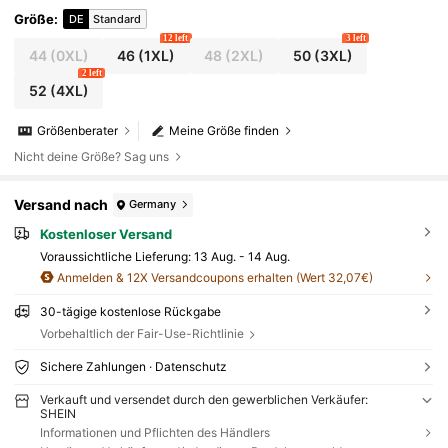
Größe
:
DE
Standard
12 left
3 left
44
(0XL)
46
(1XL)
48
(2XL)
50
(3XL)
2 left
52
(4XL)
Größenberater
Meine Größe finden
Nicht deine Größe? Sag uns
Versand nach
Germany
Kostenloser Versand
Voraussichtliche Lieferung:
13 Aug. - 14 Aug.
Anmelden & 12X Versandcoupons erhalten (Wert 32,07€)
30-tägige kostenlose Rückgabe
Vorbehaltlich der Fair-Use-Richtlinie
Sichere Zahlungen · Datenschutz
Verkauft und versendet durch den gewerblichen Verkäufer:
SHEIN
Informationen und Pflichten des Händlers