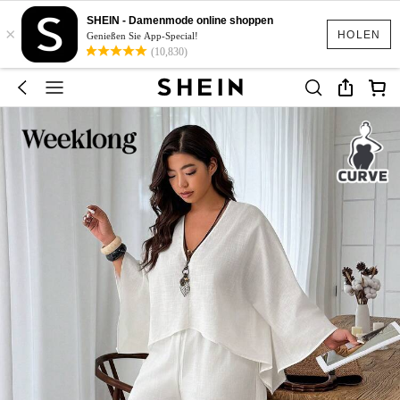
SHEIN - Damenmode online shoppen
×
HOLEN
Genießen Sie App-Special!
(10,830)