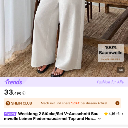
1/6
33
,49€
Mach mit und spare
1,67€
bei diesem Artikel.
Weeklong 2 Stücke/Set V-Ausschnitt Bau
4,16
(
6
)
mwolle Leinen Fledermausärmel Top und Hos
e, Baumwolle Leinen Lässig Urlaubsoutfit, Da
men Große Größen, Frühling/Sommer