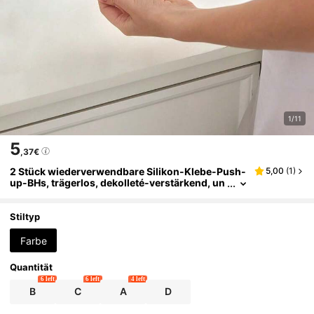
1/11
5
,37€
2 Stück wiederverwendbare Silikon-Klebe-Push-
5,00
(
1
)
up-BHs, trägerlos, dekolleté-verstärkend, un
sichtbare Klebe-BHs für Frauen und Mädche
n, Rosa
Stiltyp
Farbe
Quantität
6 left
6 left
4 left
B
C
A
D