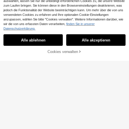
auswählen, lassen Sie nur die unbedingt erforderlichen Cookies zu, die unsere Website
zum Laufen bringen. Sie können diese in den Browsereinstellungen deaktivieren, was
jedoch die Funktionalität der Website beeinträchtigen kann. Um mehr über die von uns
12 Stück wiederverwendbare Siliko
verwendeten Cookies zu erfahren und Ihre optionalen Cookie-Einstellungen
3
n Brust Lift Blütenblätter, unsichtbar
,18€
anzupassen, wählen Sie bitte "Cookies verwalten". Weitere Informationen darüber, wie
e Nippel Abdeckungen für Frauen
wir die von uns erfassten Daten verarbeiten,
finden Sie in unserer
Datenschutzerklärung.
36/50 Stücke doppelseitiges Mode
3
klebeband, transparentes doppelsei
,19€
Alle ablehnen
Alle akzeptieren
tiges Klebeband für Frauen, spurlos
es unsichtbares Brustverstärkungsb
and, starkes Klebeband für Kleidun
Cookies verwalten
ZUM WARENKORB HINZUFÜGEN
g, Anti-Rutsch-Zubehör, Fixieraufkl
eber, Schulanfang, Verhindern von
Freilegung, Reise/Hochzeit/Lehrer-
Halloween-Geschenke
8
1 Paar Oberschenkel-Kompressions
5
hülse, geeignet für Laufen und Spor
,48€
t, unisex elastische Oberschenkel-
Kompressionshülse, rutschfeste Ob