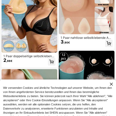
1 Paar nahtlose selbstklebende Anti
3
-Reibungs waschbare Brustwarzen
,90€
abdeckungen, geeignet für Bademo
de, Kleidungsabdeckung, Unterhem
den, Strand, Spa, Reisen, Urlaub, W
asserparks, Schwimmbäder, Unterh
1 Paar doppelseitige selbstklebend
2
emden, Alltagskleidung, Baden
e Brustpads, wiederverwendbare u
,98€
nsichtbare verdickte Badeanzug-P
ads, wasserdicht geeignet zum Sch
wimmen (starke Haftung, bitte Gebr
auchsanweisung befolgen, nicht zu
m Bestellen empfohlen)
Wir verwenden Cookies und ähnliche Technologien auf unserer Website, um Ihnen den
von Ihnen angeforderten Service bereitzustellen und Ihnen das bestmögliche
Webseitenerlebnis zu bieten. Sie können jederzeit nach Ihrer Wahl "Alle ablehnen", "Alle
akzeptieren" oder Ihre Cookie-Einstellungen anpassen. Wenn Sie "Alle akzeptieren"
auswählen, werden wir alle optionalen Cookies setzen, die uns helfen, den
Datenverkehr zu analysieren, erweiterte Funktionen anzubieten und Inhalte und
Anzeigen an Ihr Einkaufserlebnis bei SHEIN anzupassen. Wenn Sie "Alle ablehnen"