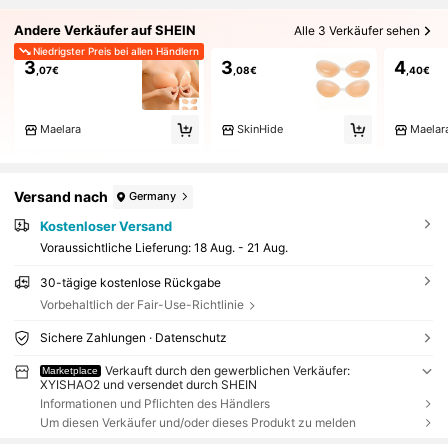
Andere Verkäufer auf SHEIN
Alle 3 Verkäufer sehen
Niedrigster Preis bei allen Händlern
3
3
4
,07€
,08€
,40€
Maelara
SkinHide
Maelar
Versand nach
Germany
Kostenloser Versand
Voraussichtliche Lieferung:
18 Aug. - 21 Aug.
30-tägige kostenlose Rückgabe
Vorbehaltlich der Fair-Use-Richtlinie
Sichere Zahlungen · Datenschutz
Verkauft durch den gewerblichen Verkäufer:
Marketplace
XYISHAO2 und versendet durch SHEIN
Informationen und Pflichten des Händlers
Um diesen Verkäufer und/oder dieses Produkt zu melden