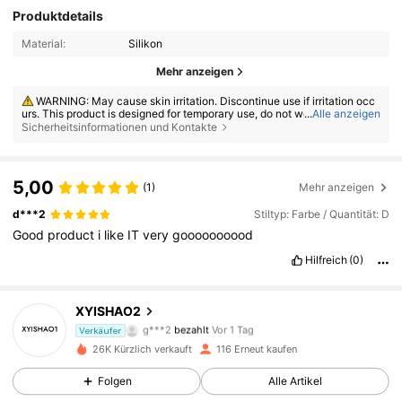
Produktdetails
Material:
Silikon
Mehr anzeigen
WARNING: May cause skin irritation. Discontinue use if irritation occ
urs. This product is designed for temporary use, do not wear more than
...
Alle anzeigen
8 hours.
Sicherheitsinformationen und Kontakte
5,00
(1)
Mehr anzeigen
d***2
Stiltyp: Farbe / Quantität: D
Good
product
i
like
IT
very
goooooooood
Hilfreich
(0)
XYISHAO2
49 Follower
3,83
g***2
bezahlt
Vor 1 Tag
Verkäufer
26K Kürzlich verkauft
116 Erneut kaufen
49 Follower
3,83
Folgen
Alle Artikel