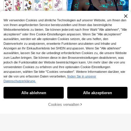
DIY-Schablone, Frühling/Sommer Bl
umen-Tattoo-Schablone, geeignet
für Hochzeit, Festival-Party, Körper
kunst-Make-up-Tattoo-Schablone,
ästhetisch
Wir verwenden Cookies und ähnliche Technologien auf unserer Website, um Ihnen den
von Ihnen angeforderten Service bereitzustellen und Ihnen das bestmögliche
Webseitenerlebnis zu bieten. Sie können jederzeit nach Ihrer Wahl "Alle ablehnen", "Alle
30 Stücke bunte wasserfeste daue
akzeptieren" oder Ihre Cookie-Einstellungen anpassen. Wenn Sie "Alle akzeptieren"
3
rhafte Fake Tattoo Aufkleber mit Sc
,84€
auswählen, werden wir alle optionalen Cookies setzen, die uns helfen, den
2 Blätter Leuchtende Cyberpunk M
hmetterlingen, Festival/Y2k themati
3
Datenverkehr zu analysieren, erweiterte Funktionen anzubieten und Inhalte und
echanische Temporäre Tattoo Aufk
sches Make-up & Party Deko
,73€
leber, Große Sci-Fi Roboter Linienm
Anzeigen an Ihr Einkaufserlebnis bei SHEIN anzupassen. Wenn Sie "Alle ablehnen"
1/3/6/24er Packung selbstklebende
uster Wasserdicht Langanhaltende
auswählen, lassen Sie nur die unbedingt erforderlichen Cookies zu, die unsere Website
Bandage, atmungsaktive selbstkleb
#1 Bestseller
in Schwarz Tattoo Schablonen & Zubehör
Körper Aufkleber Für Männer Fraue
zum Laufen bringen. Sie können diese in den Browsereinstellungen deaktivieren, was
ende Bandage, elastisches selbstkl
3
n Cosplay Party Dekoration
,26€
jedoch die Funktionalität der Website beeinträchtigen kann. Um mehr über die von uns
ebendes Tape für Sport
verwendeten Cookies zu erfahren und Ihre optionalen Cookie-Einstellungen
anzupassen, wählen Sie bitte "Cookies verwalten". Weitere Informationen darüber, wie
wir die von uns erfassten Daten verarbeiten,
finden Sie in unserer
4
Datenschutzerklärung.
Ähnliche vorrätige Artikel anzeigen
Alle ansehen
6 Blatt Glitzer Sommersprossen Hol
ografische Aufkleber Herz Sommer
#5 Bestseller
in Mehrfarbig Temporäre Tattoos
Alle ablehnen
Alle akzeptieren
Sorry, dieses Produkt ist ausverkauft.
sprossen Tattoos Glitzer Aufkleber
4
,03€
Wasserfeste Temporäre Tattoos mit
glitzerndem Stern Herz Punkt Must
Cookies verwalten
AUSVERKAUFT
er für Erwachsene Zubehör für Part
y Festival Tägliches Make-up