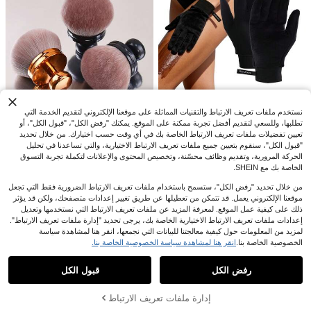
ط، قابلة للغسل في الغسالة
فرشاة كبيرة بيضاوية الشكل من نوع كابو
كي لوضع مكياج الجسم وتطبيق الصبغة ال
5
.58€
ذاتية - تطبيق بلا خطوط للبرونزر والخلط
- مثالية لتطبيق الصبغة الذاتية على الساق
ين والوجه والجسم
نستخدم ملفات تعريف الارتباط والتقنيات المماثلة على موقعنا الإلكتروني لتقديم الخدمة التي
1/2 مجموعة تسمير طبيعي، لوشن تسمي
تطلبها، وللسعي لتقديم أفضل تجربة ممكنة على الموقع. يمكنك "رفض الكل"، "قبول الكل"، أو
ر طبيعي وقفازات التسمير
5
5.82€
%1-
.75€
تعيين تفضيلات ملفات تعريف الارتباط الخاصة بك في أي وقت حسب اختيارك. من خلال تحديد
"قبول الكل"، سنقوم بتعيين جميع ملفات تعريف الارتباط الاختيارية، والتي تساعدنا في تحليل
الحركة المرورية، وتقديم وظائف محسّنة، وتخصيص المحتوى والإعلانات لتكملة تجربة التسوق
فرشاة مكياج الجسم كابوكي 1 قطعة، ف
الخاصة بك مع SHEIN.
رشاة رسم كبيرة على شكل فطر، مناسب
5
.19€
ة لمكياج الساق والظهر واليد والجسم وا
من خلال تحديد "رفض الكل"، ستسمح باستخدام ملفات تعريف الارتباط الضرورية فقط التي تجعل
لخدين، فرشاة مكياج متعددة الوظائف لل
موقعنا الإلكتروني يعمل. قد تتمكن من تعطيلها عن طريق تغيير إعدادات متصفحك، ولكن قد يؤثر
سفر، مناسبة للمكياج اليومي للمبتدئين و
قفازات التقشير 4قطعات ، قفاز تقشير ا
قطعة واحدة إسفنجة لوفة مجسمة ثلاثية ا
ذلك على كيفية عمل الموقع. لمعرفة المزيد عن ملفات تعريف الارتباط التي نستخدمها وتعديل
المحترفين وفناني المكياج.
لجسم ذو الجهتين قفاز تنظيف الجسم قم
لأبعاد، أداة تنظيف الجسم
3
5
إعدادات ملفات تعريف الارتباط الاختيارية الخاصة بك، يرجى تحديد "إدارة ملفات تعريف الارتباط".
.68€
.78€
اشي صلب لاستخدامه في الاستحمام لإزال
لمزيد من المعلومات حول كيفية معالجتنا للبيانات التي نجمعها، انقر هنا لمشاهدة سياسة
ة الجلد الميت للرجال و النساء ، قفاز للح
الخصوصية الخاصة بنا.
انقر هنا لمشاهدة سياسة الخصوصية الخاصة بنا.
مام للاستحمام (اللون أسود)
عرض المنتجات المشابهة في المخزون
مشاهدة الكل
رفض الكل
قبول الكل
عذراً، لقد تم بيع هذا المنتج.
إدارة ملفات تعريف الارتباط
تم بيعها