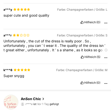
a***y
Farbe: Champagnerfarben / Größe: L
super
cute
and
good
quality
Hilfreich
(0)
a***r
Farbe: Champagnerfarben / Größe: S
Unfortunately
,
the
cut
of
the
dress
is
really
poor
.
So
,
unfortunately
,
you
can
’
t
wear
it
.
The
quality
of
the
dress
isn
’
t
great
either
,
unfortunately
.
It
’
s
a
shame
,
as
it
looks
so
good
in
the
photos
.
Delivery
was
really
,
really
quick
.
Hilfreich
(5)
k***6
Farbe: Champagnerfarben / Größe: M
Super
snygg
Hilfreich
(0)
18 Follower
4,33
AnSon Chic
r***e
ist
Vor 1 Tag
gefolgt
s***1
ist am Durchsuchen