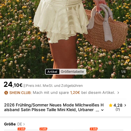
Größentabelle
Artikel
1/6
24
,10€
Preis inkl. MwSt. und Zollgebühren
Mach mit und spare
1,20€
bei diesem Artikel.
2026 Frühling/Sommer Neues Mode Milchweißes H
4,28
alsband Satin Plissee Taille Mini Kleid, Urbaner
(7)
Nachmittagstee Terrasse Date Französisch Ele
gant Rückenfrei Slim Fit Damen Mini Kleid, Geeignet
für Party, Strand, Y2K Streetwear, Hochzeit, Geburt
Größe
DE
stag, Abschluss, Abschlussball
2 left
2 left
1 left