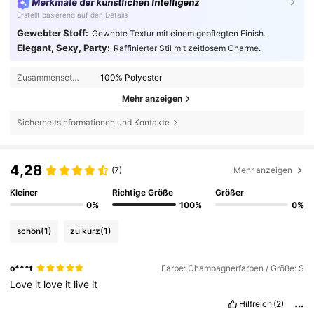
Merkmale der künstlichen Intelligenz
Erstellt basierend auf den Details
Gewebter Stoff:
Gewebte Textur mit einem gepflegten Finish.
Elegant, Sexy, Party:
Raffinierter Stil mit zeitlosem Charme.
Zusammensetzung:
100% Polyester
Mehr anzeigen
Sicherheitsinformationen und Kontakte
4,28
(7)
Mehr anzeigen
Kleiner
Richtige Größe
Größer
0%
100%
0%
schön
(1)
zu kurz
(1)
o***t
Farbe: Champagnerfarben / Größe: S
Love
it
love
it
live
it
Hilfreich
(2)