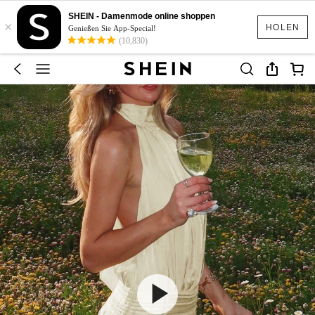
SHEIN - Damenmode online shoppen
×
HOLEN
Genießen Sie App-Special!
(10,830)