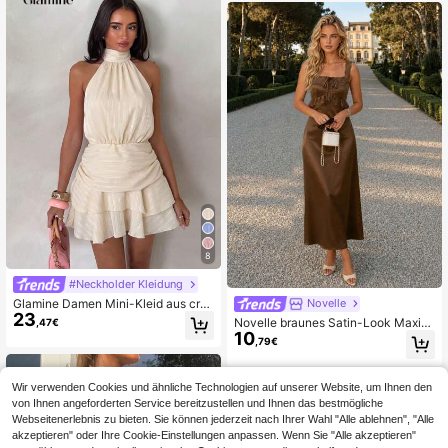
e, Ausgehen und als Sommerkleid
n, Abschlussball, Cocktailkleid
8
#Neckholder Kleidung
Glamine Damen Mini-Kleid aus cre
Novelle
23
mefarbenem Satin-Chiffon mit Nec
Novelle braunes Satin-Look Maxikl
,47€
kholder und rückenfreiem Design, e
10
eid für Damen, Cami-Slipkleid mit S
,79€
legantes tropisches Cocktail-Outfit
pitzenbesatz, elegantes Outfit für H
für den Sommer, mit freier Taille, do
ochzeitsgäste, Partys und Urlaub
ppeltem Rüschensaum und A-Linie
n-Rock
Wir verwenden Cookies und ähnliche Technologien auf unserer Website, um Ihnen den
von Ihnen angeforderten Service bereitzustellen und Ihnen das bestmögliche
Webseitenerlebnis zu bieten. Sie können jederzeit nach Ihrer Wahl "Alle ablehnen", "Alle
akzeptieren" oder Ihre Cookie-Einstellungen anpassen. Wenn Sie "Alle akzeptieren"