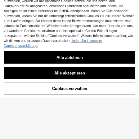
auswählen, werden wir alle optionalen Cookies setzen, die uns helfen, den
Datenverkehr zu analysieren, erweiterte Funktionen anzubieten und Inhalte und
Anzeigen an Ihr Einkaufserlebnis bei SHEIN anzupassen. Wenn Sie "Alle ablehnen"
auswählen, lassen Sie nur die unbedingt erforderlichen Cookies zu, die unsere Website
zum Laufen bringen. Sie können diese in den Browsereinstellungen deaktivieren, was
jedoch die Funktionalität der Website beeinträchtigen kann. Um mehr über die von uns
verwendeten Cookies zu erfahren und Ihre optionalen Cookie-Einstellungen
anzupassen, wählen Sie bitte "Cookies verwalten". Weitere Informationen darüber, wie
wir die von uns erfassten Daten verarbeiten,
finden Sie in unserer
Datenschutzerklärung.
6
Alle ablehnen
6
SHEIN EZwear Sexy rückenfrei Nec
22
kholder mit Bindebändern Damen M
INAWLY Damen einfarbiges ärmello
,49€
ini Kleid
Alle akzeptieren
21
ses Neckholder-Rückenfreies lässi
,77€
ges Kurzes Kleid
ZUM WARENKORB
Cookies verwalten
JETZT EINKAUFEN
HINZUFÜGEN