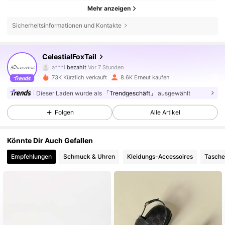
Mehr anzeigen
13K Follower
4,82
Sicherheitsinformationen und Kontakte
CelestialFoxTail
13K Follower
4,82
a***i
bezahlt
Vor 7 Stunden
73K Kürzlich verkauft
8.6K Erneut kaufen
13K Follower
4,82
Dieser Laden wurde als
「Trendgeschäft」
ausgewählt
Folgen
Alle Artikel
13K Follower
4,82
Könnte Dir Auch Gefallen
Empfehlungen
Schmuck & Uhren
Kleidungs-Accessoires
Tasche
13K Follower
4,82
13K Follower
4,82