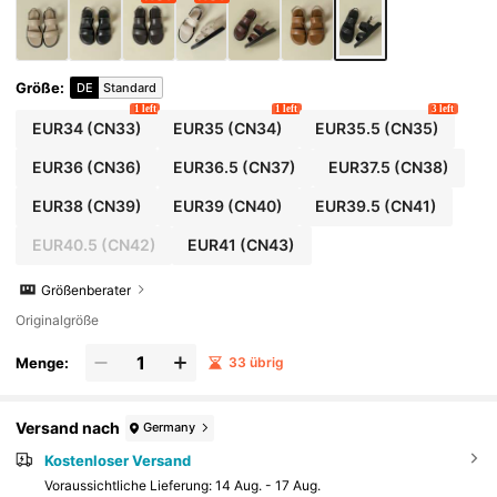
ches gewebtes Muster, runde Zehenpartie, Ri
emchen-Römersandalen, Größe 33-34 klein,
Größe 42 groß, Damen Große Größenschuhe
Größe 41-43
Größe
:
DE
Standard
1 left
1 left
3 left
EUR34
(CN33)
EUR35
(CN34)
EUR35.5
(CN35)
EUR36
(CN36)
EUR36.5
(CN37)
EUR37.5
(CN38)
EUR38
(CN39)
EUR39
(CN40)
EUR39.5
(CN41)
EUR40.5
(CN42)
EUR41
(CN43)
Größenberater
Originalgröße
Menge:
33 übrig
Versand nach
Germany
Kostenloser Versand
Voraussichtliche Lieferung:
14 Aug. - 17 Aug.