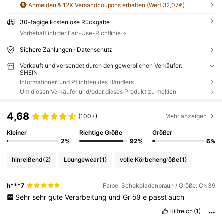
Anmelden & 12X Versandcoupons erhalten (Wert 32,07€)
30-tägige kostenlose Rückgabe
Vorbehaltlich der Fair-Use-Richtlinie
Sichere Zahlungen · Datenschutz
Verkauft und versendet durch den gewerblichen Verkäufer:
SHEIN
Informationen und Pflichten des Händlers
Um diesen Verkäufer und/oder dieses Produkt zu melden
4,68
(100+)
Mehr anzeigen
Kleiner
Richtige Größe
Größer
2%
92%
6%
hinreißend
(2)
Loungewear
(1)
volle Körbchengröße
(1)
h***7
Farbe: Schokoladenbraun / Größe: CN39
Sehr
sehr
gute
Verarbeitung
und
Gr
öß
e
passt
auch
Hilfreich
(1)