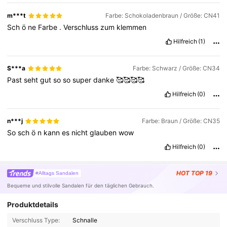
m***t
Farbe: Schokoladenbraun / Größe: CN41
Sch
ö
ne
Farbe
.
Verschluss
zum
klemmen
Hilfreich
(1)
S***a
Farbe: Schwarz / Größe: CN34
Past
seht
gut
so
so
super
danke
🥰🥰🥰🥰
Hilfreich
(0)
n***j
Farbe: Braun / Größe: CN35
So
sch
ö
n
kann
es
nicht
glauben
wow
Hilfreich
(0)
HOT
TOP 19
#Alltags Sandalen
Bequeme und stilvolle Sandalen für den täglichen Gebrauch.
Produktdetails
Verschluss Type:
Schnalle