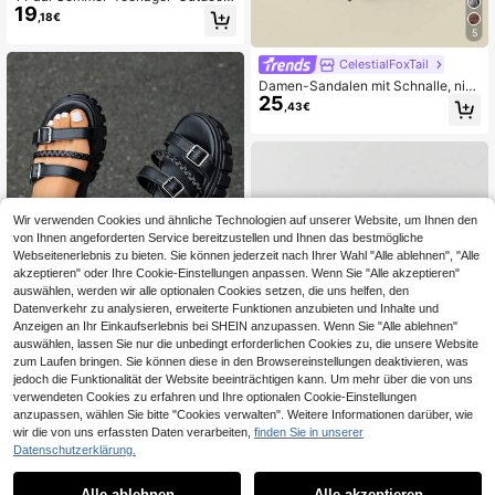
19
Strandurlaub-Retro-3-Blumen-Mo
,18€
de-Seil-Keilabsatz-Plateausandale
5
n
CelestialFoxTail
Damen-Sandalen mit Schnalle, nie
25
driger Absatz, dicke Sohle, frischer
,43€
Boho-Urlaubsstil, Vintage, offene Z
ehenpartie, flach, bequem, Umstan
ds-Schuhe, Sommer Neu, Keilabsat
z, ermüdungsfrei, modisch, Outdoor,
Strand, Sand, Sommer 2026, Frühlin
g, Herbst, einfarbig Schwarz, atmun
gsaktiv, erfrischend, leicht luxuriös,
Wir verwenden Cookies und ähnliche Technologien auf unserer Website, um Ihnen den
Nischendesign, einzigartig, vielseiti
von Ihnen angeforderten Service bereitzustellen und Ihnen das bestmögliche
g, beinverlängernd, Mädchenstil, fla
che Schuhe, elegant, passend zu R
Webseitenerlebnis zu bieten. Sie können jederzeit nach Ihrer Wahl "Alle ablehnen", "Alle
ock, lässig, Sport, Fersenriemen, Cu
akzeptieren" oder Ihre Cookie-Einstellungen anpassen. Wenn Sie "Alle akzeptieren"
t-out-Schuhe, Kreuzriemen-Römer
auswählen, werden wir alle optionalen Cookies setzen, die uns helfen, den
sandalen, Größe 33 Small, 34 Smal
Datenverkehr zu analysieren, erweiterte Funktionen anzubieten und Inhalte und
l, 42 Large, 41-43
Anzeigen an Ihr Einkaufserlebnis bei SHEIN anzupassen. Wenn Sie "Alle ablehnen"
auswählen, lassen Sie nur die unbedingt erforderlichen Cookies zu, die unsere Website
zum Laufen bringen. Sie können diese in den Browsereinstellungen deaktivieren, was
jedoch die Funktionalität der Website beeinträchtigen kann. Um mehr über die von uns
Damen Sandalen mit dicker Sohle,
Plateau-Keilsandalen, Sommer Flac
verwendeten Cookies zu erfahren und Ihre optionalen Cookie-Einstellungen
36 übrig
he Römersandalen, Dicke Sohle Stu
anzupassen, wählen Sie bitte "Cookies verwalten". Weitere Informationen darüber, wie
23
,16€
dentische Vielseitige Schnür-Soft-
wir die von uns erfassten Daten verarbeiten,
finden Sie in unserer
Boden Outdoor Komfort
Datenschutzerklärung.
Elegante Sandalen für Damen, Meh
23
rere dünne Riemen Flatform Knöche
Alle ablehnen
Alle akzeptieren
,68€