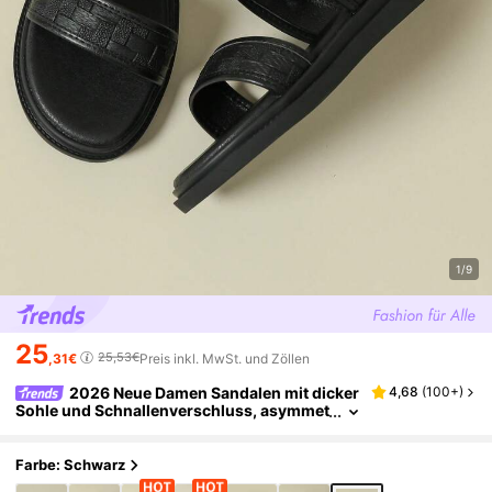
1/9
25
25,53€
,31€
Preis inkl. MwSt. und Zöllen
2026 Neue Damen Sandalen mit dicker
4,68
(
100+
)
Sohle und Schnallenverschluss, asymmet
risches gewebtes Retro-Boho-Muster, off
ene Zehenpartie, bequeme Plateau-Flachsohl
e, atmungsaktiv, Casual Beach Schuhe für Frü
Farbe: Schwarz
hling/Herbst/Sommer, schwarzes asymmetris