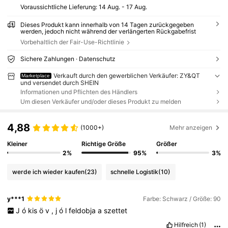
Voraussichtliche Lieferung:
14 Aug. - 17 Aug.
Dieses Produkt kann innerhalb von 14 Tagen zurückgegeben
werden, jedoch nicht während der verlängerten Rückgabefrist
Vorbehaltlich der Fair-Use-Richtlinie
Sichere Zahlungen · Datenschutz
Verkauft durch den gewerblichen Verkäufer: ZY&QT
Marketplace
und versendet durch SHEIN
Informationen und Pflichten des Händlers
Um diesen Verkäufer und/oder dieses Produkt zu melden
4,88
(1000+)
Mehr anzeigen
Kleiner
Richtige Größe
Größer
2%
95%
3%
werde ich wieder kaufen
(23)
schnelle Logistik
(10)
y***1
Farbe: Schwarz / Größe: 90
J
ó
kis
ö
v
,
j
ó
l
feldobja
a
szettet
Hilfreich
(1)