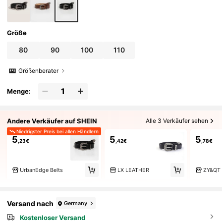
Größe
80
90
100
110
Größenberater
Menge:
Andere Verkäufer auf SHEIN
Alle 3 Verkäufer sehen
Niedrigster Preis bei allen Händlern
5
5
5
,23€
,42€
,78€
UrbanEdge Belts
LX LEATHER
ZY&QT
Versand nach
Germany
Kostenloser Versand