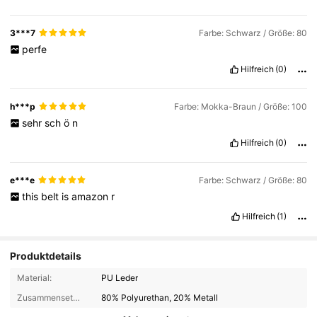
3***7
Farbe: Schwarz / Größe: 80
perfe
Hilfreich
(0)
h***p
Farbe: Mokka-Braun / Größe: 100
sehr
sch
ö
n
Hilfreich
(0)
e***e
Farbe: Schwarz / Größe: 80
this
belt
is
amazon
r
Hilfreich
(1)
Produktdetails
Material:
PU Leder
Zusammensetzung:
80% Polyurethan, 20% Metall