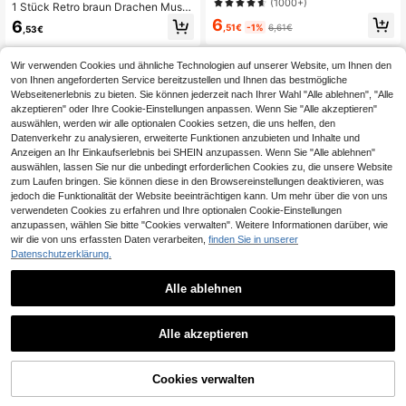
(1000+)
1 Stück Retro braun Drachen Muste
Gebrauch, Damen-Anzuggürtel So
r Rose Schnalle PU Leder Gürtel, ge
6
mmer, Schule Herbst, Herbst, ästhet
6
,51€
-1%
6,61€
,53€
eignet für Valentinstag, Sommer, Sc
isch
hule, Herbst, Halloween
Wir verwenden Cookies und ähnliche Technologien auf unserer Website, um Ihnen den
von Ihnen angeforderten Service bereitzustellen und Ihnen das bestmögliche
Webseitenerlebnis zu bieten. Sie können jederzeit nach Ihrer Wahl "Alle ablehnen", "Alle
akzeptieren" oder Ihre Cookie-Einstellungen anpassen. Wenn Sie "Alle akzeptieren"
auswählen, werden wir alle optionalen Cookies setzen, die uns helfen, den
Datenverkehr zu analysieren, erweiterte Funktionen anzubieten und Inhalte und
Anzeigen an Ihr Einkaufserlebnis bei SHEIN anzupassen. Wenn Sie "Alle ablehnen"
auswählen, lassen Sie nur die unbedingt erforderlichen Cookies zu, die unsere Website
zum Laufen bringen. Sie können diese in den Browsereinstellungen deaktivieren, was
jedoch die Funktionalität der Website beeinträchtigen kann. Um mehr über die von uns
verwendeten Cookies zu erfahren und Ihre optionalen Cookie-Einstellungen
anzupassen, wählen Sie bitte "Cookies verwalten". Weitere Informationen darüber, wie
wir die von uns erfassten Daten verarbeiten,
finden Sie in unserer
Datenschutzerklärung.
Alle ablehnen
7
0,05€ sparen
1 Stück Damen Große Größen Punk
1 Stück stilvoller Nietengürtel im Pu
Alle akzeptieren
Gürtel, Unisex Silber Pyramiden De
nk-Stil, vielseitig einsetzbar für Jea
(1000+)
6
,98€
sign Y2K Street Style Hot Girl Gürtel
ns, Kleider, Halloween, Sommer, Sc
6
hule, Herbst, Halloween
,00€
6,05€
Cookies verwalten
ZUM WARENKORB HINZUFÜGEN