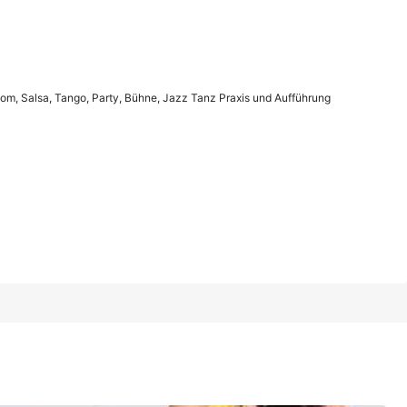
1/23
om, Salsa, Tango, Party, Bühne, Jazz Tanz Praxis und Aufführung
ngo, Party, Bühne, Jazz Tanz Praxis und Aufführung
 Leopardenmuster
mit Leopardenmuster