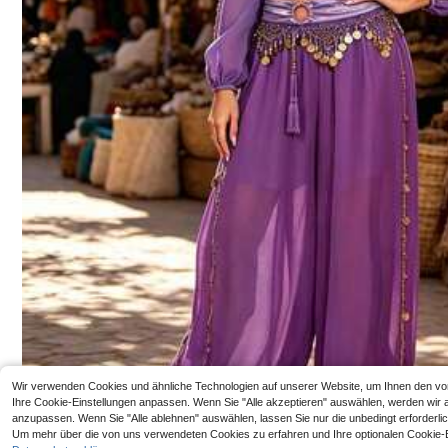
21
ärmellosem Pailletten-Top, sexym langem Rock mit Sc
,10€
hlitz und Taillenkette, orientalisches Tanzkostüm, geei
gnet für glänzende Damenoutfits, Tanzkostüme, Festiv
als, Partys, Nachtclubs, Strandkleidung, böhmischer Vi
ntage-Stil
Handgefertigtes 
861 Follower
8
r Fächer aus Bamb
4,84
,18€
ter, fließende Pe
Werkzeuge für Fra
schenke
Wir verwenden Cookies und ähnliche Technologien auf unserer Website, um Ihnen den von I
Ihre Cookie-Einstellungen anpassen. Wenn Sie "Alle akzeptieren" auswählen, werden wir al
anzupassen. Wenn Sie "Alle ablehnen" auswählen, lassen Sie nur die unbedingt erforderli
Um mehr über die von uns verwendeten Cookies zu erfahren und Ihre optionalen Cookie-Ein