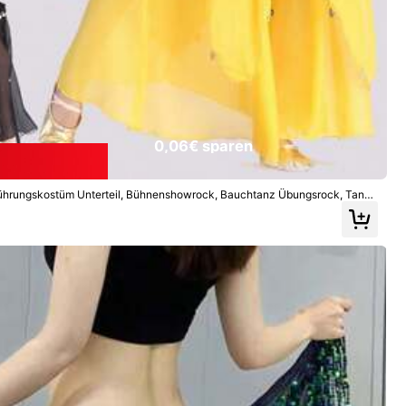
0,06€ sparen
führungskostüm Unterteil, Bühnenshowrock, Bauchtanz Übungsrock, Tanzk