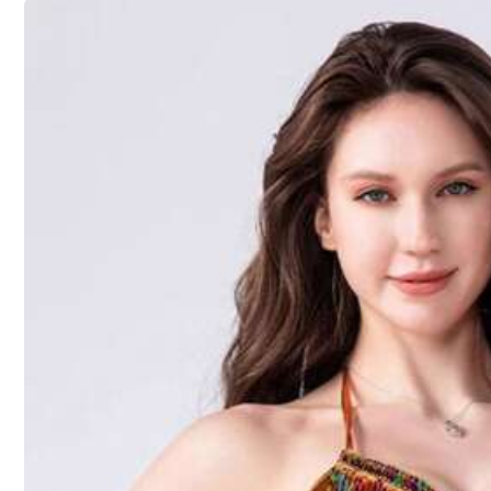
Orangegrüne Streifen
Pfauenblauer Leo
Größenberater
Versand nach
Germany
Kostenloser Versand
Voraussichtliche Lieferung:
18 Aug. - 21 Aug.
Anmelden & 12X Versandcoupons erhalten (Wert 32,07€)
30-tägige kostenlose Rückgabe
Vorbehaltlich der Fair-Use-Richtlinie
Sichere Zahlungen · Datenschutz