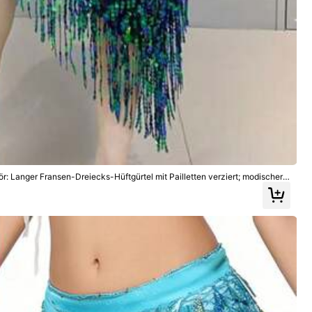
eidung
Kinder
Kleidungs-Accessoires
 Langer Fransen-Dreiecks-Hüftgürtel mit Pailletten verziert; modischer
, geeignet für Tanzaufführungen.