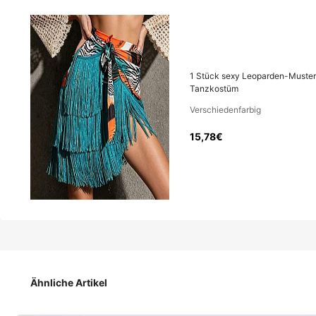
15
,78€
Preis inkl. MwSt. und Zöllen
1 Stück sexy Leoparden-Muster 
Tanzkostüm
Verschiedenfarbig
1 Stück sexy Leoparden-Muster Bauchtanz & Lateinischer T
Tanzkostüm
15,78€
Größe
Schwarz
Rot
Ähnliche Artikel
Grau mit weißen Punkten
Schwarz-weiße