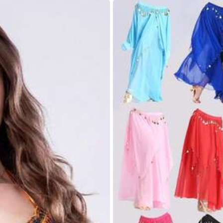
pardenprint
schwarze Quaste mit Leopardenmuster