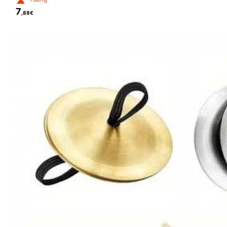
7
,88€
861 Follower
4,84
Kemmall
y***1
ist
Vor 1 Tag
gefolgt
861 Follower
4,84
Viele Stammkunden
Folgen
861 Follower
4,84