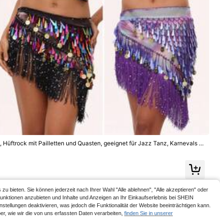
Bauchschalentuch mit Pailletten und Quasten, dr
NEW
3
eieckiger Wickelrock für die Taille, vielseitiger Schal fü
,38€
litz, schlankheit
r Anfänger, Sommer, Herbst, Halloween-Kostüm, Dame
ehrerin Rock, Bal
n, Partys, Rave, Festival, Feier, Bühnenauftritt, Nachtle
und Aufführunge
ben, Strandoutfits, Accessoires
Hüften bedeckt, g
itäten, Aufführun
k
 Hüftrock mit Pailletten und Quasten, geeignet für Jazz Tanz, Karnevals A
rtys, Nachtclubs, Strände, mit bohemien-retro Stil dekorativer Kleidung.
 bieten. Sie können jederzeit nach Ihrer Wahl "Alle ablehnen", "Alle akzeptieren" oder
Funktionen anzubieten und Inhalte und Anzeigen an Ihr Einkaufserlebnis bei SHEIN
tellungen deaktivieren, was jedoch die Funktionalität der Website beeinträchtigen kann.
r, wie wir die von uns erfassten Daten verarbeiten,
finden Sie in unserer