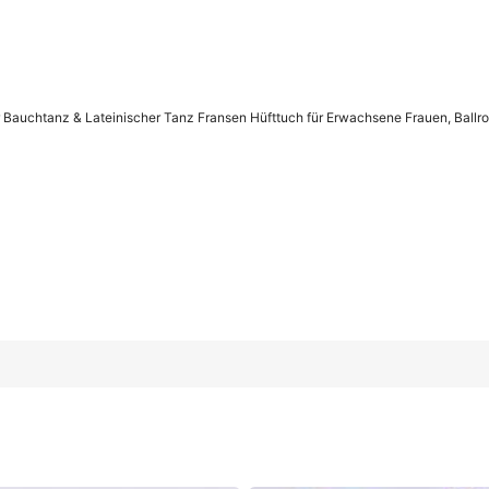
Bauchtanz & Lateinischer Tanz Fransen Hüfttuch für Erwachsene Frauen, Ballro
anz Fransen Hüfttuch für Erwachsene Frauen, Ballroom, Salsa, Ta
hellblau
Rosa
Rosa
 Streifen
braun
braune Quaste 