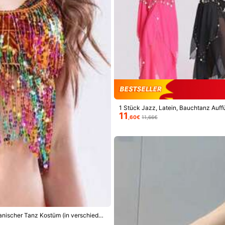
IN
1 Stück Jazz, Latein, Bauchtanz Auf
11
yester
leid, Tanzaccessoire
,60€
11,66€
0% Polyester
Mehr anzeigen
anischer Tanz Kostüm (in verschieden