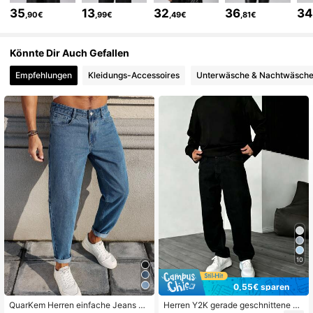
35
13
32
36
3
,90€
,99€
,49€
,81€
Könnte Dir Auch Gefallen
Empfehlungen
Kleidungs-Accessoires
Unterwäsche & Nachtwäsch
10
0,55€ sparen
QuarKem Herren einfache Jeans mi
Herren Y2K gerade geschnittene ge