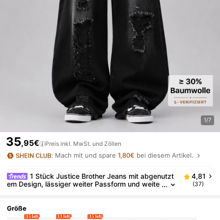
1/7
35
,95€
Preis inkl. MwSt. und Zöllen
Mach mit und spare
1,80€
bei diesem Artikel.
1 Stück Justice Brother Jeans mit abgenutzt
4,81
em Design, lässiger weiter Passform und weite
(37)
m Bein, vielseitiger amerikanischer Straßen-Stil
Jeans (Gürtel und Accessoires nicht enthalten)
Größe
15 left
13 left
15 left