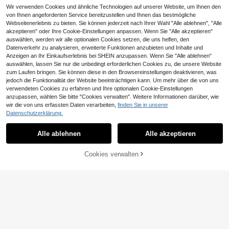
Wir verwenden Cookies und ähnliche Technologien auf unserer Website, um Ihnen den
von Ihnen angeforderten Service bereitzustellen und Ihnen das bestmögliche
Webseitenerlebnis zu bieten. Sie können jederzeit nach Ihrer Wahl "Alle ablehnen", "Alle
akzeptieren" oder Ihre Cookie-Einstellungen anpassen. Wenn Sie "Alle akzeptieren"
auswählen, werden wir alle optionalen Cookies setzen, die uns helfen, den
Datenverkehr zu analysieren, erweiterte Funktionen anzubieten und Inhalte und
Anzeigen an Ihr Einkaufserlebnis bei SHEIN anzupassen. Wenn Sie "Alle ablehnen"
auswählen, lassen Sie nur die unbedingt erforderlichen Cookies zu, die unsere Website
9
zum Laufen bringen. Sie können diese in den Browsereinstellungen deaktivieren, was
jedoch die Funktionalität der Website beeinträchtigen kann. Um mehr über die von uns
Yancey
verwendeten Cookies zu erfahren und Ihre optionalen Cookie-Einstellungen
Y2K Sommer gerade geschnittene v
anzupassen, wählen Sie bitte "Cookies verwalten". Weitere Informationen darüber, wie
ielseitige Camouflage Cargo Denim
#2 Bestseller
in Bequem Herren Jeansshorts
wir die von uns erfassten Daten verarbeiten,
finden Sie in unserer
Shorts, modisch lässig personalisier
8
34
Datenschutzerklärung.
te Streetwear Jugend sportlicher C
,99€
ollege-Stil, wenn Sie eine lockere P
Manfinity Roughcore Herren einfac
assform wünschen, kaufen Sie bitte
he Distressed Taschen Jeans, lässi
18
Alle ablehnen
Alle akzeptieren
,25€
eine Nummer größer als die Original
ger Alltags Tragekomfort
größe, Festival-Stil
Cookies verwalten
ZUM WARENKORB HINZUFÜGEN