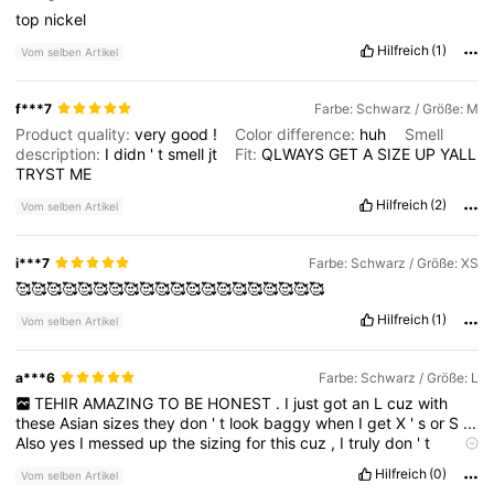
top
nickel
Hilfreich
(1)
Vom selben Artikel
f***7
Farbe: Schwarz / Größe: M
Product quality:
very
good
!
Color difference:
huh
Smell
description:
I
didn
'
t
smell
jt
Fit:
QLWAYS
GET
A
SIZE
UP
YALL
TRYST
ME
Hilfreich
(2)
Vom selben Artikel
i***7
Farbe: Schwarz / Größe: XS
🥰🥰🥰🥰🥰🥰🥰🥰🥰🥰🥰🥰🥰🥰🥰🥰🥰🥰🥰🥰
Hilfreich
(1)
Vom selben Artikel
a***6
Farbe: Schwarz / Größe: L
TEHIR
AMAZING
TO
BE
HONEST
.
I
just
got
an
L
cuz
with
these
Asian
sizes
they
don
'
t
look
baggy
when
I
get
X
'
s
or
S
...
Also
yes
I
messed
up
the
sizing
for
this
cuz
,
I
truly
don
'
t
remember
.
But
the
weight
and
height
are
correct
!!
Hilfreich
(0)
Vom selben Artikel