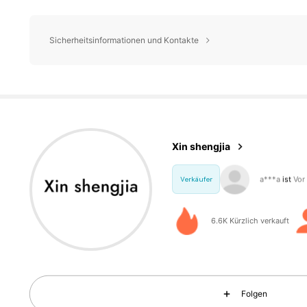
Sicherheitsinformationen und Kontakte
595 F
4,86
Xin shengjia
595 F
4,86
Verkäufer
6.6K Kürzlich verkauft
595 F
4,86
Folgen