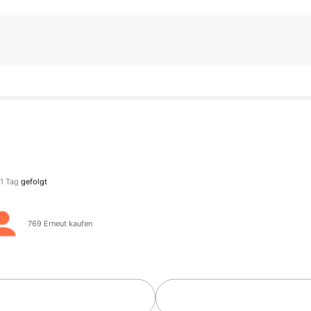
ollower
ollower
769 Erneut kaufen
ollower