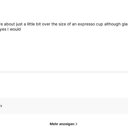
re
about
just
a
little
bit
over
the
size
of
an
expresso
cup
although
gl
yes
I
would
as
Mehr anzeigen