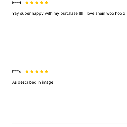
h***l
Yay
super
happy
with
my
purchase
!!!!
I
love
shein
woo
hoo
x
l***c
As
described
in
image