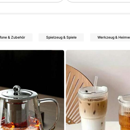
ollower
efone & Zubehör
Spielzeug & Spiele
Werkzeug & Heimw
ollower
ollower