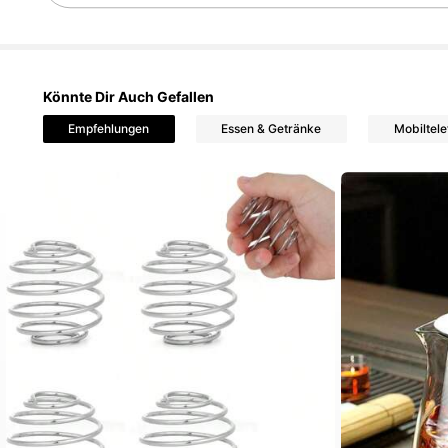
Könnte Dir Auch Gefallen
595 F
4,86
Empfehlungen
Essen & Getränke
Mobiltel
595 F
4,86
595 F
4,86