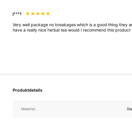
j***1
Very
well
package
no
breakages
which
is
a
good
thing
they
a
have
a
really
nice
herbal
tea
would
I
recommend
this
product
Produktdetails
Material:
Gl